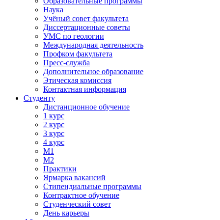
Образовательные программы
Наука
Учёный совет факультета
Диссертационные советы
УМС по геологии
Международная деятельность
Профком факультета
Пресс-служба
Дополнительное образование
Этическая комиссия
Контактная информация
Студенту
Дистанционное обучение
1 курс
2 курс
3 курс
4 курс
М1
М2
Практики
Ярмарка вакансий
Стипендиальные программы
Контрактное обучение
Студенческий совет
День карьеры