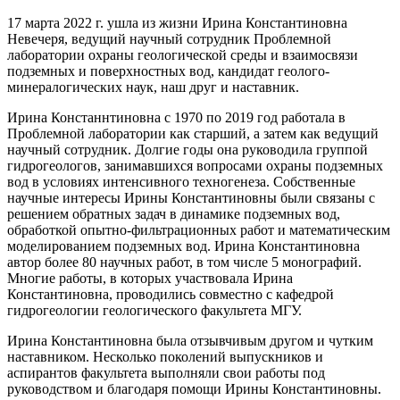
17 марта 2022 г. ушла из жизни Ирина Константиновна
Невечеря, ведущий научный сотрудник Проблемной
лаборатории охраны геологической среды и взаимосвязи
подземных и поверхностных вод, кандидат геолого-
минералогических наук, наш друг и наставник.
Ирина Констаннтиновна с 1970 по 2019 год работала в
Проблемной лаборатории как старший, а затем как ведущий
научный сотрудник. Долгие годы она руководила группой
гидрогеологов, занимавшихся вопросами охраны подземных
вод в условиях интенсивного техногенеза. Собственные
научные интересы Ирины Константиновны были связаны с
решением обратных задач в динамике подземных вод,
обработкой опытно-фильтрационных работ и математическим
моделированием подземных вод. Ирина Константиновна
автор более 80 научных работ, в том числе 5 монографий.
Многие работы, в которых участвовала Ирина
Константиновна, проводились совместно с кафедрой
гидрогеологии геологического факультета МГУ.
Ирина Константиновна была отзывчивым другом и чутким
наставником. Несколько поколений выпускников и
аспирантов факультета выполняли свои работы под
руководством и благодаря помощи Ирины Константиновны.