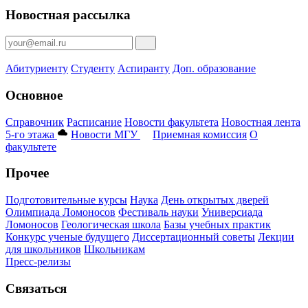
Новостная рассылка
Абитуриенту
Студенту
Аспиранту
Доп. образование
Основное
Справочник
Расписание
Новости факультета
Новостная лента
5-го этажа
Новости МГУ
Приемная комиссия
О
факультете
Прочее
Подготовительные курсы
Наука
День открытых дверей
Олимпиада Ломоносов
Фестиваль науки
Универсиада
Ломоносов
Геологическая школа
Базы учебных практик
Конкурс ученые будущего
Диссертационный советы
Лекции
для школьников
Школьникам
Пресс-релизы
Связаться