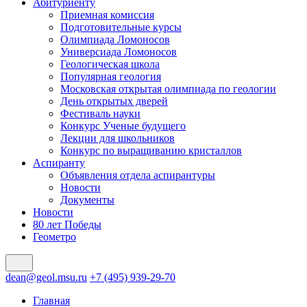
Абитуриенту
Приемная комиссия
Подготовительные курсы
Олимпиада Ломоносов
Универсиада Ломоносов
Геологическая школа
Популярная геология
Московская открытая олимпиада по геологии
День открытых дверей
Фестиваль науки
Конкурс Ученые будущего
Лекции для школьников
Конкурс по выращиванию кристаллов
Аспиранту
Объявления отдела аспирантуры
Новости
Документы
Новости
80 лет Победы
Геометро
dean@geol.msu.ru
+7 (495) 939-29-70
Главная