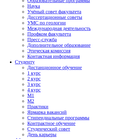
Образовательные программы
Наука
Учёный совет факультета
Диссертационные советы
УМС по геологии
Международная деятельность
Профком факультета
Пресс-служба
Дополнительное образование
Этическая комиссия
Контактная информация
Студенту
Дистанционное обучение
1 курс
2 курс
3 курс
4 курс
М1
М2
Практики
Ярмарка вакансий
Стипендиальные программы
Контрактное обучение
Студенческий совет
День карьеры