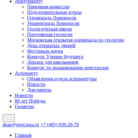
Абитуриенту
Приемная комиссия
Подготовительные курсы
Олимпиада Ломоносов
Универсиада Ломоносов
Геологическая школа
Популярная геология
Московская открытая олимпиада по геологии
День открытых дверей
Фестиваль науки
Конкурс Ученые будущего
Лекции для школьников
Конкурс по выращиванию кристаллов
Аспиранту
Объявления отдела аспирантуры
Новости
Документы
Новости
80 лет Победы
Геометро
dean@geol.msu.ru
+7 (495) 939-29-70
Главная