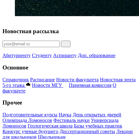
Новостная рассылка
Абитуриенту
Студенту
Аспиранту
Доп. образование
Основное
Справочник
Расписание
Новости факультета
Новостная лента
5-го этажа
Новости МГУ
Приемная комиссия
О
факультете
Прочее
Подготовительные курсы
Наука
День открытых дверей
Олимпиада Ломоносов
Фестиваль науки
Универсиада
Ломоносов
Геологическая школа
Базы учебных практик
Конкурс ученые будущего
Диссертационный советы
Лекции
для школьников
Школьникам