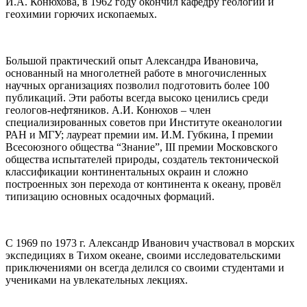
И.А. Конюхова, в 1962 году окончил кафедру геологии и
геохимии горючих ископаемых.
Большой практический опыт Александра Ивановича,
основанный на многолетней работе в многочисленных
научных организациях позволил подготовить более 100
публикаций. Эти работы всегда высоко ценились среди
геологов-нефтяников. А.И. Конюхов – член
специализированных советов при Институте океанологии
РАН и МГУ; лауреат премии им. И.М. Губкина, I премии
Всесоюзного общества “Знание”, III премии Московского
общества испытателей природы, создатель тектонической
классификации континентальных окраин и сложно
построенных зон перехода от континента к океану, провёл
типизацию основных осадочных формаций.
С 1969 по 1973 г. Александр Иванович участвовал в морских
экспедициях в Тихом океане, своими исследовательскими
приключениями он всегда делился со своими студентами и
учениками на увлекательных лекциях.