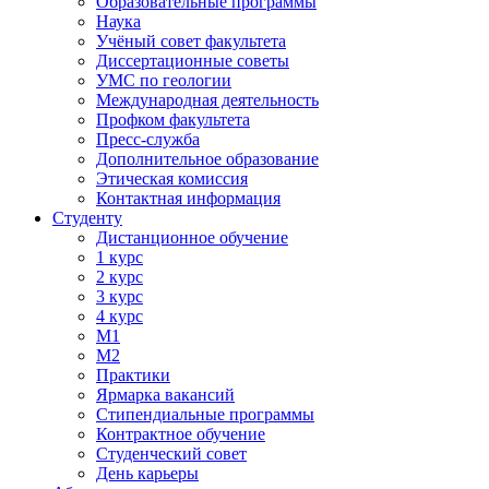
Образовательные программы
Наука
Учёный совет факультета
Диссертационные советы
УМС по геологии
Международная деятельность
Профком факультета
Пресс-служба
Дополнительное образование
Этическая комиссия
Контактная информация
Студенту
Дистанционное обучение
1 курс
2 курс
3 курс
4 курс
М1
М2
Практики
Ярмарка вакансий
Стипендиальные программы
Контрактное обучение
Студенческий совет
День карьеры