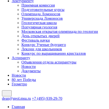
Абитуриенту
Приемная комиссия
Подготовительные курсы
Олимпиада Ломоносов
Универсиада Ломоносов
Геологическая школа
Популярная геология
Московская открытая олимпиада по геологии
День открытых дверей
Фестиваль науки
Конкурс Ученые будущего
Лекции для школьников
Конкурс по выращиванию кристаллов
Аспиранту
Объявления отдела аспирантуры
Новости
Документы
Новости
80 лет Победы
Геометро
dean@geol.msu.ru
+7 (495) 939-29-70
Главная