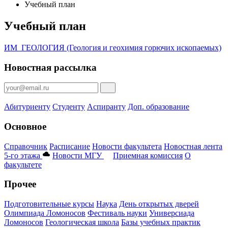
Учебный план
Учебный план
ИМ_ГЕОЛОГИЯ (Геология и геохимия горючих ископаемых)
Новостная рассылка
Абитуриенту
Студенту
Аспиранту
Доп. образование
Основное
Справочник
Расписание
Новости факультета
Новостная лента
5-го этажа
Новости МГУ
Приемная комиссия
О
факультете
Прочее
Подготовительные курсы
Наука
День открытых дверей
Олимпиада Ломоносов
Фестиваль науки
Универсиада
Ломоносов
Геологическая школа
Базы учебных практик