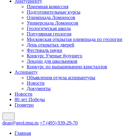
Абитуриенту
Приемная комиссия
Подготовительные курсы
Олимпиада Ломоносов
Универсиада Ломоносов
Геологическая школа
Популярная геология
Московская открытая олимпиада по геологии
День открытых дверей
Фестиваль науки
Конкурс Ученые будущего
Лекции для школьников
Конкурс по выращиванию кристаллов
Аспиранту
Объявления отдела аспирантуры
Новости
Документы
Новости
80 лет Победы
Геометро
dean@geol.msu.ru
+7 (495) 939-29-70
Главная