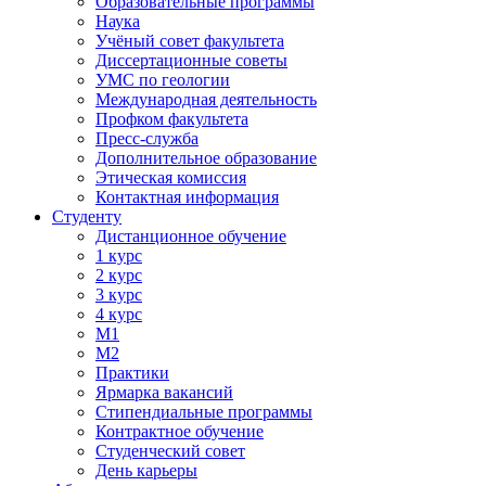
Образовательные программы
Наука
Учёный совет факультета
Диссертационные советы
УМС по геологии
Международная деятельность
Профком факультета
Пресс-служба
Дополнительное образование
Этическая комиссия
Контактная информация
Студенту
Дистанционное обучение
1 курс
2 курс
3 курс
4 курс
М1
М2
Практики
Ярмарка вакансий
Стипендиальные программы
Контрактное обучение
Студенческий совет
День карьеры