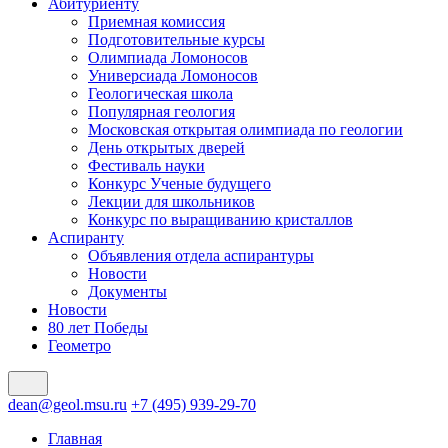
Абитуриенту
Приемная комиссия
Подготовительные курсы
Олимпиада Ломоносов
Универсиада Ломоносов
Геологическая школа
Популярная геология
Московская открытая олимпиада по геологии
День открытых дверей
Фестиваль науки
Конкурс Ученые будущего
Лекции для школьников
Конкурс по выращиванию кристаллов
Аспиранту
Объявления отдела аспирантуры
Новости
Документы
Новости
80 лет Победы
Геометро
dean@geol.msu.ru
+7 (495) 939-29-70
Главная