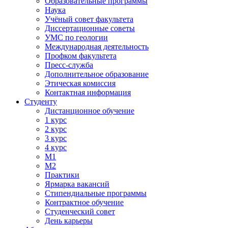
Образовательные программы
Наука
Учёный совет факультета
Диссертационные советы
УМС по геологии
Международная деятельность
Профком факультета
Пресс-служба
Дополнительное образование
Этическая комиссия
Контактная информация
Студенту
Дистанционное обучение
1 курс
2 курс
3 курс
4 курс
М1
М2
Практики
Ярмарка вакансий
Стипендиальные программы
Контрактное обучение
Студенческий совет
День карьеры