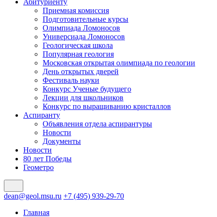
Абитуриенту
Приемная комиссия
Подготовительные курсы
Олимпиада Ломоносов
Универсиада Ломоносов
Геологическая школа
Популярная геология
Московская открытая олимпиада по геологии
День открытых дверей
Фестиваль науки
Конкурс Ученые будущего
Лекции для школьников
Конкурс по выращиванию кристаллов
Аспиранту
Объявления отдела аспирантуры
Новости
Документы
Новости
80 лет Победы
Геометро
dean@geol.msu.ru
+7 (495) 939-29-70
Главная