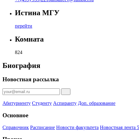
Истина МГУ
перейти
Комната
824
Биография
Новостная рассылка
Абитуриенту
Студенту
Аспиранту
Доп. образование
Основное
Справочник
Расписание
Новости факультета
Новостная лента 5