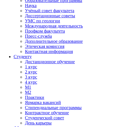
Образовательные программы
Наука
Учёный совет факультета
Диссертационные советы
УМС по геологии
Международная деятельность
Профком факультета
Пресс-служба
Дополнительное образование
Этическая комиссия
Контактная информация
Студенту
Дистанционное обучение
1 курс
2 курс
3 курс
4 курс
М1
М2
Практики
Ярмарка вакансий
Стипендиальные программы
Контрактное обучение
Студенческий совет
День карьеры