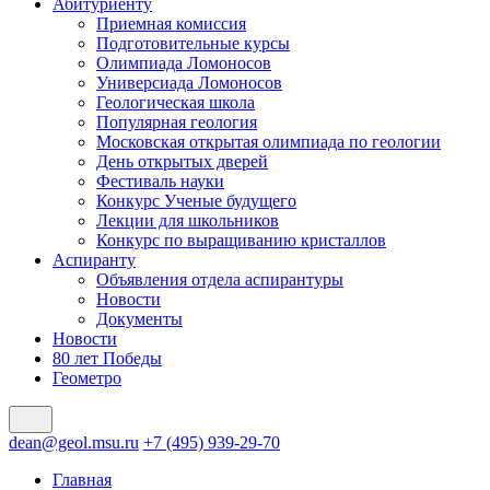
Абитуриенту
Приемная комиссия
Подготовительные курсы
Олимпиада Ломоносов
Универсиада Ломоносов
Геологическая школа
Популярная геология
Московская открытая олимпиада по геологии
День открытых дверей
Фестиваль науки
Конкурс Ученые будущего
Лекции для школьников
Конкурс по выращиванию кристаллов
Аспиранту
Объявления отдела аспирантуры
Новости
Документы
Новости
80 лет Победы
Геометро
dean@geol.msu.ru
+7 (495) 939-29-70
Главная