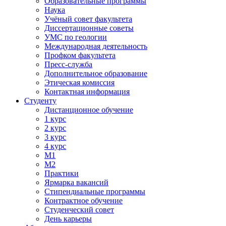
Образовательные программы
Наука
Учёный совет факультета
Диссертационные советы
УМС по геологии
Международная деятельность
Профком факультета
Пресс-служба
Дополнительное образование
Этическая комиссия
Контактная информация
Студенту
Дистанционное обучение
1 курс
2 курс
3 курс
4 курс
М1
М2
Практики
Ярмарка вакансий
Стипендиальные программы
Контрактное обучение
Студенческий совет
День карьеры