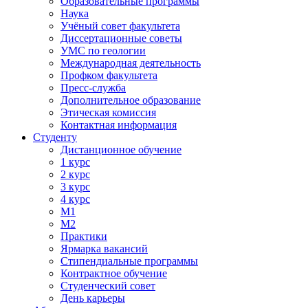
Образовательные программы
Наука
Учёный совет факультета
Диссертационные советы
УМС по геологии
Международная деятельность
Профком факультета
Пресс-служба
Дополнительное образование
Этическая комиссия
Контактная информация
Студенту
Дистанционное обучение
1 курс
2 курс
3 курс
4 курс
М1
М2
Практики
Ярмарка вакансий
Стипендиальные программы
Контрактное обучение
Студенческий совет
День карьеры