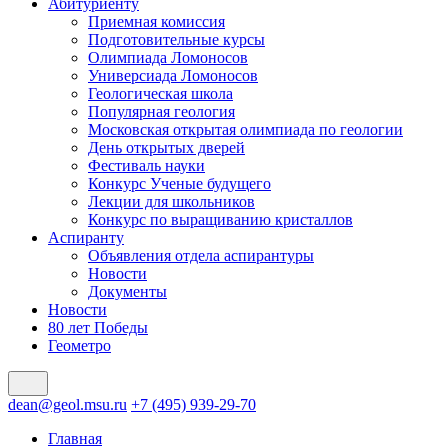
Абитуриенту
Приемная комиссия
Подготовительные курсы
Олимпиада Ломоносов
Универсиада Ломоносов
Геологическая школа
Популярная геология
Московская открытая олимпиада по геологии
День открытых дверей
Фестиваль науки
Конкурс Ученые будущего
Лекции для школьников
Конкурс по выращиванию кристаллов
Аспиранту
Объявления отдела аспирантуры
Новости
Документы
Новости
80 лет Победы
Геометро
dean@geol.msu.ru
+7 (495) 939-29-70
Главная