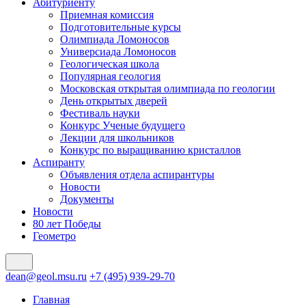
Абитуриенту
Приемная комиссия
Подготовительные курсы
Олимпиада Ломоносов
Универсиада Ломоносов
Геологическая школа
Популярная геология
Московская открытая олимпиада по геологии
День открытых дверей
Фестиваль науки
Конкурс Ученые будущего
Лекции для школьников
Конкурс по выращиванию кристаллов
Аспиранту
Объявления отдела аспирантуры
Новости
Документы
Новости
80 лет Победы
Геометро
dean@geol.msu.ru
+7 (495) 939-29-70
Главная