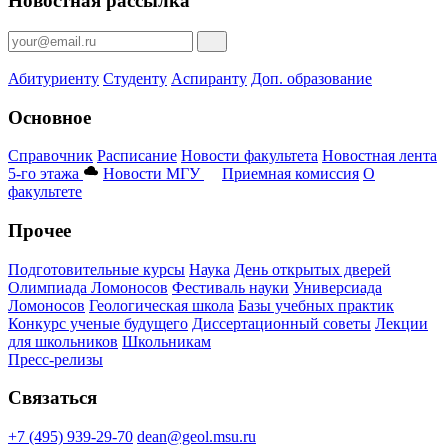
Новостная рассылка
Абитуриенту
Студенту
Аспиранту
Доп. образование
Основное
Справочник
Расписание
Новости факультета
Новостная лента
5-го этажа
Новости МГУ
Приемная комиссия
О
факультете
Прочее
Подготовительные курсы
Наука
День открытых дверей
Олимпиада Ломоносов
Фестиваль науки
Универсиада
Ломоносов
Геологическая школа
Базы учебных практик
Конкурс ученые будущего
Диссертационный советы
Лекции
для школьников
Школьникам
Пресс-релизы
Связаться
+7 (495) 939-29-70
dean@geol.msu.ru