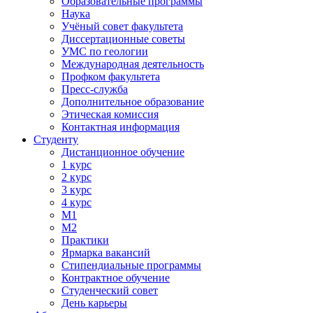
Образовательные программы
Наука
Учёный совет факультета
Диссертационные советы
УМС по геологии
Международная деятельность
Профком факультета
Пресс-служба
Дополнительное образование
Этическая комиссия
Контактная информация
Студенту
Дистанционное обучение
1 курс
2 курс
3 курс
4 курс
М1
М2
Практики
Ярмарка вакансий
Стипендиальные программы
Контрактное обучение
Студенческий совет
День карьеры