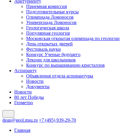
Абитуриенту
Приемная комиссия
Подготовительные курсы
Олимпиада Ломоносов
Универсиада Ломоносов
Геологическая школа
Популярная геология
Московская открытая олимпиада по геологии
День открытых дверей
Фестиваль науки
Конкурс Ученые будущего
Лекции для школьников
Конкурс по выращиванию кристаллов
Аспиранту
Объявления отдела аспирантуры
Новости
Документы
Новости
80 лет Победы
Геометро
dean@geol.msu.ru
+7 (495) 939-29-70
Главная