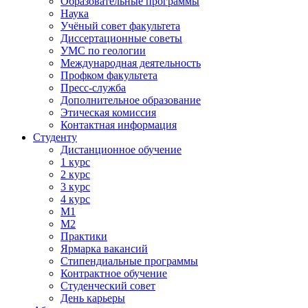
Образовательные программы
Наука
Учёный совет факультета
Диссертационные советы
УМС по геологии
Международная деятельность
Профком факультета
Пресс-служба
Дополнительное образование
Этическая комиссия
Контактная информация
Студенту
Дистанционное обучение
1 курс
2 курс
3 курс
4 курс
М1
М2
Практики
Ярмарка вакансий
Стипендиальные программы
Контрактное обучение
Студенческий совет
День карьеры