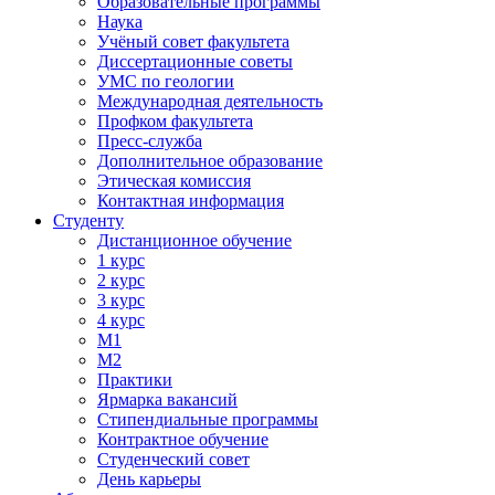
Образовательные программы
Наука
Учёный совет факультета
Диссертационные советы
УМС по геологии
Международная деятельность
Профком факультета
Пресс-служба
Дополнительное образование
Этическая комиссия
Контактная информация
Студенту
Дистанционное обучение
1 курс
2 курс
3 курс
4 курс
М1
М2
Практики
Ярмарка вакансий
Стипендиальные программы
Контрактное обучение
Студенческий совет
День карьеры