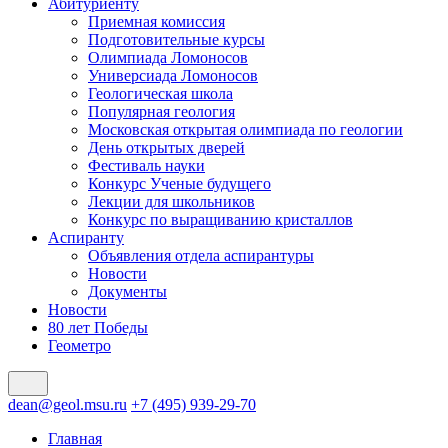
Абитуриенту
Приемная комиссия
Подготовительные курсы
Олимпиада Ломоносов
Универсиада Ломоносов
Геологическая школа
Популярная геология
Московская открытая олимпиада по геологии
День открытых дверей
Фестиваль науки
Конкурс Ученые будущего
Лекции для школьников
Конкурс по выращиванию кристаллов
Аспиранту
Объявления отдела аспирантуры
Новости
Документы
Новости
80 лет Победы
Геометро
dean@geol.msu.ru
+7 (495) 939-29-70
Главная