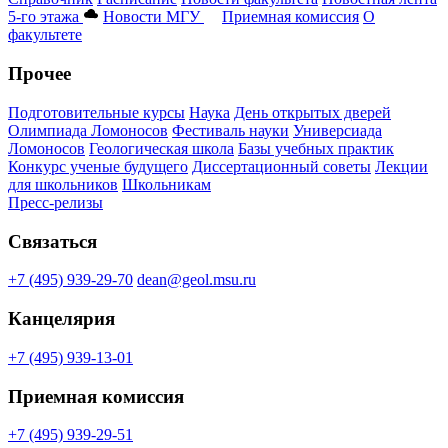
5-го этажа
Новости МГУ
Приемная комиссия
О
факультете
Прочее
Подготовительные курсы
Наука
День открытых дверей
Олимпиада Ломоносов
Фестиваль науки
Универсиада
Ломоносов
Геологическая школа
Базы учебных практик
Конкурс ученые будущего
Диссертационный советы
Лекции
для школьников
Школьникам
Пресс-релизы
Связаться
+7 (495) 939-29-70
dean@geol.msu.ru
Канцелярия
+7 (495) 939-13-01
Приемная комиссия
+7 (495) 939-29-51