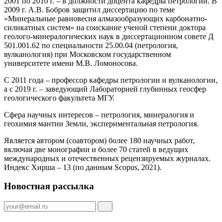
2001 по 2010 г. – в должности доцента кафедры петрологии. В
2009 г. А.В. Бобров защитил диссертацию по теме
«Минеральные равновесия алмазообразующих карбонатно-
силикатных систем» на соискание ученой степени доктора
геолого-минералогических наук в диссертационном совете Д
501.001.62 по специальности 25.00.04 (петрология,
вулканология) при Московском государственном
университете имени М.В. Ломоносова.
С 2011 года – профессор кафедры петрологии и вулканологии,
а с 2019 г. – заведующий Лабораторией глубинных геосфер
геологического факультета МГУ.
Сфера научных интересов – петрология, минералогия и
геохимия мантии Земли, экспериментальная петрология.
Является автором (соавтором) более 180 научных работ,
включая две монографии и более 70 статей в ведущих
международных и отечественных рецензируемых журналах.
Индекс Хирша – 13 (по данным Scopus, 2021).
Новостная рассылка