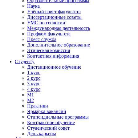
Образовательные программы
Наука
Учёный совет факультета
Диссертационные советы
УМС по геологии
Международная деятельность
Профком факультета
Пресс-служба
Дополнительное образование
Этическая комиссия
Контактная информация
Студенту
Дистанционное обучение
1 курс
2 курс
3 курс
4 курс
М1
М2
Практики
Ярмарка вакансий
Стипендиальные программы
Контрактное обучение
Студенческий совет
День карьеры