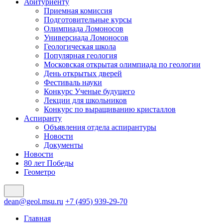
Абитуриенту
Приемная комиссия
Подготовительные курсы
Олимпиада Ломоносов
Универсиада Ломоносов
Геологическая школа
Популярная геология
Московская открытая олимпиада по геологии
День открытых дверей
Фестиваль науки
Конкурс Ученые будущего
Лекции для школьников
Конкурс по выращиванию кристаллов
Аспиранту
Объявления отдела аспирантуры
Новости
Документы
Новости
80 лет Победы
Геометро
dean@geol.msu.ru
+7 (495) 939-29-70
Главная