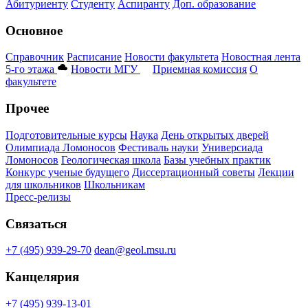
Абитуриенту
Студенту
Аспиранту
Доп. образование
Основное
Справочник
Расписание
Новости факультета
Новостная лента
5-го этажа
Новости МГУ
Приемная комиссия
О
факультете
Прочее
Подготовительные курсы
Наука
День открытых дверей
Олимпиада Ломоносов
Фестиваль науки
Универсиада
Ломоносов
Геологическая школа
Базы учебных практик
Конкурс ученые будущего
Диссертационный советы
Лекции
для школьников
Школьникам
Пресс-релизы
Связаться
+7 (495) 939-29-70
dean@geol.msu.ru
Канцелярия
+7 (495) 939-13-01