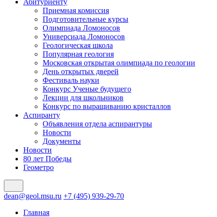
Абитуриенту
Приемная комиссия
Подготовительные курсы
Олимпиада Ломоносов
Универсиада Ломоносов
Геологическая школа
Популярная геология
Московская открытая олимпиада по геологии
День открытых дверей
Фестиваль науки
Конкурс Ученые будущего
Лекции для школьников
Конкурс по выращиванию кристаллов
Аспиранту
Объявления отдела аспирантуры
Новости
Документы
Новости
80 лет Победы
Геометро
dean@geol.msu.ru
+7 (495) 939-29-70
Главная