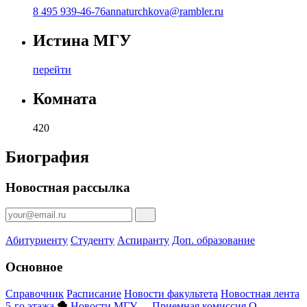
8 495 939-46-76
annaturchkova@rambler.ru
Истина МГУ
перейти
Комната
420
Биография
Новостная рассылка
Абитуриенту
Студенту
Аспиранту
Доп. образование
Основное
Справочник
Расписание
Новости факультета
Новостная лента
5-го этажа
Новости МГУ
Приемная комиссия
О