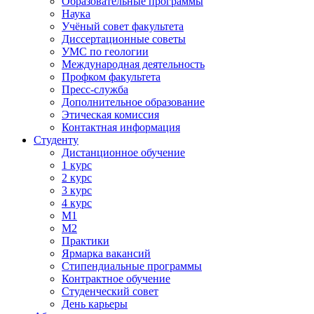
Образовательные программы
Наука
Учёный совет факультета
Диссертационные советы
УМС по геологии
Международная деятельность
Профком факультета
Пресс-служба
Дополнительное образование
Этическая комиссия
Контактная информация
Студенту
Дистанционное обучение
1 курс
2 курс
3 курс
4 курс
М1
М2
Практики
Ярмарка вакансий
Стипендиальные программы
Контрактное обучение
Студенческий совет
День карьеры