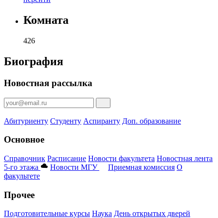
Комната
426
Биография
Новостная рассылка
Абитуриенту
Студенту
Аспиранту
Доп. образование
Основное
Справочник
Расписание
Новости факультета
Новостная лента
5-го этажа
Новости МГУ
Приемная комиссия
О
факультете
Прочее
Подготовительные курсы
Наука
День открытых дверей