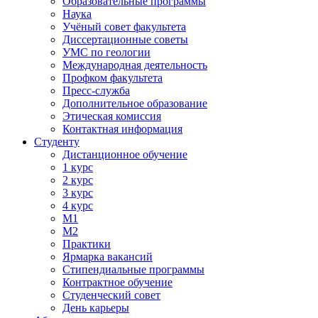
Образовательные программы
Наука
Учёный совет факультета
Диссертационные советы
УМС по геологии
Международная деятельность
Профком факультета
Пресс-служба
Дополнительное образование
Этическая комиссия
Контактная информация
Студенту
Дистанционное обучение
1 курс
2 курс
3 курс
4 курс
М1
М2
Практики
Ярмарка вакансий
Стипендиальные программы
Контрактное обучение
Студенческий совет
День карьеры