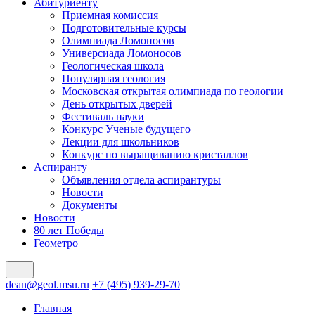
Абитуриенту
Приемная комиссия
Подготовительные курсы
Олимпиада Ломоносов
Универсиада Ломоносов
Геологическая школа
Популярная геология
Московская открытая олимпиада по геологии
День открытых дверей
Фестиваль науки
Конкурс Ученые будущего
Лекции для школьников
Конкурс по выращиванию кристаллов
Аспиранту
Объявления отдела аспирантуры
Новости
Документы
Новости
80 лет Победы
Геометро
dean@geol.msu.ru
+7 (495) 939-29-70
Главная