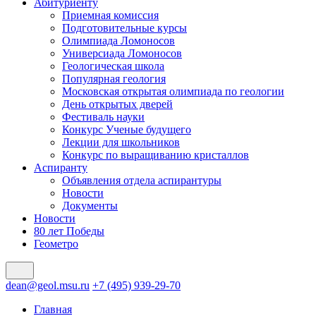
Абитуриенту
Приемная комиссия
Подготовительные курсы
Олимпиада Ломоносов
Универсиада Ломоносов
Геологическая школа
Популярная геология
Московская открытая олимпиада по геологии
День открытых дверей
Фестиваль науки
Конкурс Ученые будущего
Лекции для школьников
Конкурс по выращиванию кристаллов
Аспиранту
Объявления отдела аспирантуры
Новости
Документы
Новости
80 лет Победы
Геометро
dean@geol.msu.ru
+7 (495) 939-29-70
Главная