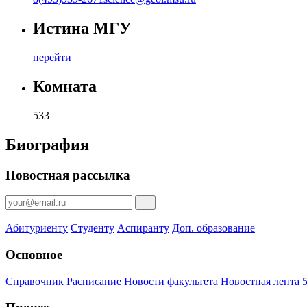
Истина МГУ
перейти
Комната
533
Биография
Новостная рассылка
Абитуриенту
Студенту
Аспиранту
Доп. образование
Основное
Справочник
Расписание
Новости факультета
Новостная лента 5