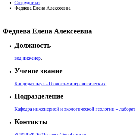
Сотрудники
Федяева Елена Алексеевна
Федяева Елена Алексеевна
Должность
вед.инженер
,
Ученое звание
Кандидат наук - Геолого-минералогических
,
Подразделение
Кафедра инженерной и экологической геологии – лаборат
Контакты
8(495)939-2671
science@geol.msu.ru