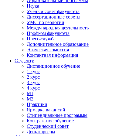
Образовательные программы
Наука
Учёный совет факультета
Диссертационные советы
УМС по геологии
Международная деятельность
Профком факультета
Пресс-служба
Дополнительное образование
Этическая комиссия
Контактная информация
Студенту
Дистанционное обучение
1 курс
2 курс
3 курс
4 курс
М1
М2
Практики
Ярмарка вакансий
Стипендиальные программы
Контрактное обучение
Студенческий совет
День карьеры