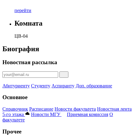
перейти
Комната
ЦВ-04
Биография
Новостная рассылка
Абитуриенту
Студенту
Аспиранту
Доп. образование
Основное
Справочник
Расписание
Новости факультета
Новостная лента
5-го этажа
Новости МГУ
Приемная комиссия
О
факультете
Прочее