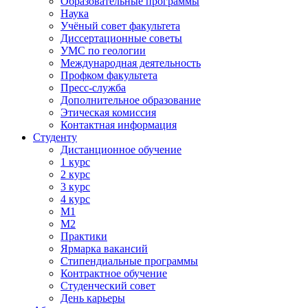
Образовательные программы
Наука
Учёный совет факультета
Диссертационные советы
УМС по геологии
Международная деятельность
Профком факультета
Пресс-служба
Дополнительное образование
Этическая комиссия
Контактная информация
Студенту
Дистанционное обучение
1 курс
2 курс
3 курс
4 курс
М1
М2
Практики
Ярмарка вакансий
Стипендиальные программы
Контрактное обучение
Студенческий совет
День карьеры