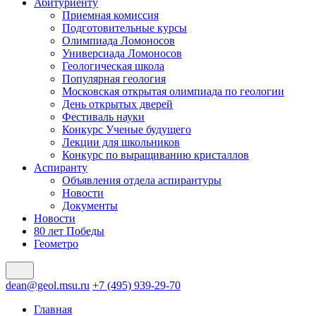
Абитуриенту
Приемная комиссия
Подготовительные курсы
Олимпиада Ломоносов
Универсиада Ломоносов
Геологическая школа
Популярная геология
Московская открытая олимпиада по геологии
День открытых дверей
Фестиваль науки
Конкурс Ученые будущего
Лекции для школьников
Конкурс по выращиванию кристаллов
Аспиранту
Объявления отдела аспирантуры
Новости
Документы
Новости
80 лет Победы
Геометро
dean@geol.msu.ru
+7 (495) 939-29-70
Главная