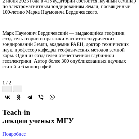
2 июня 2023 года в 415 аудитории состоится научный семинар
по электромагнитным зондированиям Земли, посвящённый
100-летию Марка Наумовича Бердичевского.
Марк Наумович Бердичевский — выдающийся геофизик,
создатель теории и практики магнитотеллурических
зондирований Земли, академик РАЕН, доктор технических
наук, профессор кафедры геофизических методов земной
коры. Один из создателей отечественной глубинной
геоэлектрики. Автор более 300 опубликованных научных
статей и 6 монографий.
1
/
2
2022-й год
Teach-in
объявлен
лекции
ученых МГУ
годом минералогии
Подробнее
Подробнее