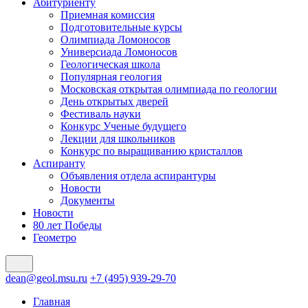
Абитуриенту
Приемная комиссия
Подготовительные курсы
Олимпиада Ломоносов
Универсиада Ломоносов
Геологическая школа
Популярная геология
Московская открытая олимпиада по геологии
День открытых дверей
Фестиваль науки
Конкурс Ученые будущего
Лекции для школьников
Конкурс по выращиванию кристаллов
Аспиранту
Объявления отдела аспирантуры
Новости
Документы
Новости
80 лет Победы
Геометро
dean@geol.msu.ru
+7 (495) 939-29-70
Главная