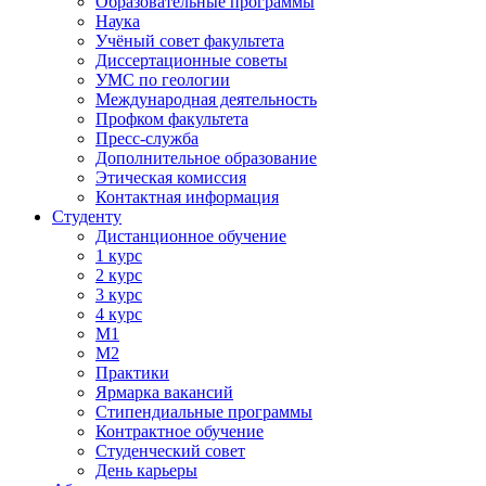
Образовательные программы
Наука
Учёный совет факультета
Диссертационные советы
УМС по геологии
Международная деятельность
Профком факультета
Пресс-служба
Дополнительное образование
Этическая комиссия
Контактная информация
Студенту
Дистанционное обучение
1 курс
2 курс
3 курс
4 курс
М1
М2
Практики
Ярмарка вакансий
Стипендиальные программы
Контрактное обучение
Студенческий совет
День карьеры