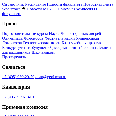
Справочник
Расписание
Новости факультета
Новостная лента
5-го этажа
Новости МГУ
Приемная комиссия
О
факультете
Прочее
Подготовительные курсы
Наука
День открытых дверей
Олимпиада Ломоносов
Фестиваль науки
Универсиада
Ломоносов
Геологическая школа
Базы учебных практик
Конкурс ученые будущего
Диссертационный советы
Лекции
для школьников
Школьникам
Пресс-релизы
Связаться
+7 (495) 939-29-70
dean@geol.msu.ru
Канцелярия
+7 (495) 939-13-01
Приемная комиссия