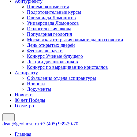
Абитуриенту
Приемная комиссия
Подготовительные курсы
Олимпиада Ломоносов
Универсиада Ломоносов
Геологическая школа
Популярная геология
Московская открытая олимпиада по геологии
День открытых дверей
Фестиваль науки
Конкурс Ученые будущего
Лекции для школьников
Конкурс по выращиванию кристаллов
Аспиранту
Объявления отдела аспирантуры
Новости
Документы
Новости
80 лет Победы
Геометро
dean@geol.msu.ru
+7 (495) 939-29-70
Главная