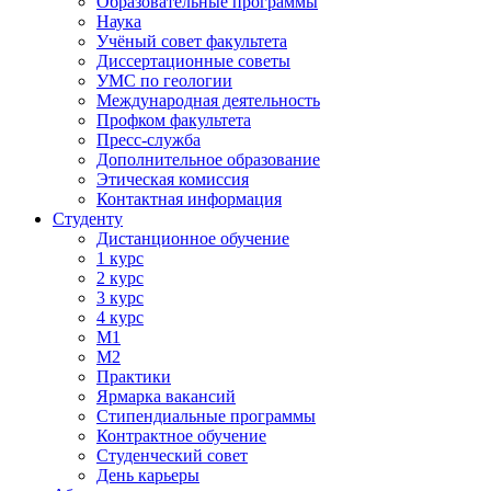
Образовательные программы
Наука
Учёный совет факультета
Диссертационные советы
УМС по геологии
Международная деятельность
Профком факультета
Пресс-служба
Дополнительное образование
Этическая комиссия
Контактная информация
Студенту
Дистанционное обучение
1 курс
2 курс
3 курс
4 курс
М1
М2
Практики
Ярмарка вакансий
Стипендиальные программы
Контрактное обучение
Студенческий совет
День карьеры