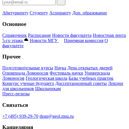
Абитуриенту
Студенту
Аспиранту
Доп. образование
Основное
Справочник
Расписание
Новости факультета
Новостная лента
5-го этажа
Новости МГУ
Приемная комиссия
О
факультете
Прочее
Подготовительные курсы
Наука
День открытых дверей
Олимпиада Ломоносов
Фестиваль науки
Универсиада
Ломоносов
Геологическая школа
Базы учебных практик
Конкурс ученые будущего
Диссертационный советы
Лекции
для школьников
Школьникам
Пресс-релизы
Связаться
+7 (495) 939-29-70
dean@geol.msu.ru
Канцелярия