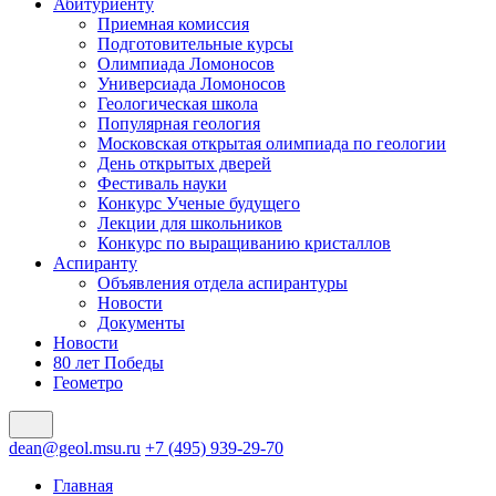
Абитуриенту
Приемная комиссия
Подготовительные курсы
Олимпиада Ломоносов
Универсиада Ломоносов
Геологическая школа
Популярная геология
Московская открытая олимпиада по геологии
День открытых дверей
Фестиваль науки
Конкурс Ученые будущего
Лекции для школьников
Конкурс по выращиванию кристаллов
Аспиранту
Объявления отдела аспирантуры
Новости
Документы
Новости
80 лет Победы
Геометро
dean@geol.msu.ru
+7 (495) 939-29-70
Главная