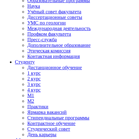
Образовательные программы
Наука
Учёный совет факультета
Диссертационные советы
УМС по геологии
Международная деятельность
Профком факультета
Пресс-служба
Дополнительное образование
Этическая комиссия
Контактная информация
Студенту
Дистанционное обучение
1 курс
2 курс
3 курс
4 курс
М1
М2
Практики
Ярмарка вакансий
Стипендиальные программы
Контрактное обучение
Студенческий совет
День карьеры