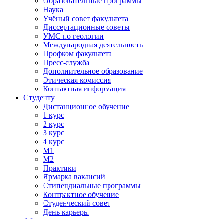
Образовательные программы
Наука
Учёный совет факультета
Диссертационные советы
УМС по геологии
Международная деятельность
Профком факультета
Пресс-служба
Дополнительное образование
Этическая комиссия
Контактная информация
Студенту
Дистанционное обучение
1 курс
2 курс
3 курс
4 курс
М1
М2
Практики
Ярмарка вакансий
Стипендиальные программы
Контрактное обучение
Студенческий совет
День карьеры