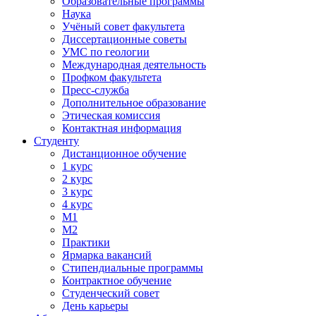
Образовательные программы
Наука
Учёный совет факультета
Диссертационные советы
УМС по геологии
Международная деятельность
Профком факультета
Пресс-служба
Дополнительное образование
Этическая комиссия
Контактная информация
Студенту
Дистанционное обучение
1 курс
2 курс
3 курс
4 курс
М1
М2
Практики
Ярмарка вакансий
Стипендиальные программы
Контрактное обучение
Студенческий совет
День карьеры