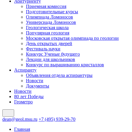
Абитуриенту
Приемная комиссия
Подготовительные курсы
Олимпиада Ломоносов
Универсиада Ломоносов
Геологическая школа
Популярная геология
Московская открытая олимпиада по геологии
День открытых дверей
Фестиваль науки
Конкурс Ученые будущего
Лекции для школьников
Конкурс по выращиванию кристаллов
Аспиранту
Объявления отдела аспирантуры
Новости
Документы
Новости
80 лет Победы
Геометро
dean@geol.msu.ru
+7 (495) 939-29-70
Главная