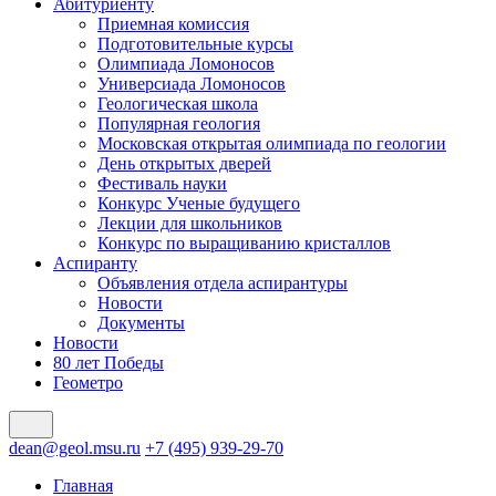
Абитуриенту
Приемная комиссия
Подготовительные курсы
Олимпиада Ломоносов
Универсиада Ломоносов
Геологическая школа
Популярная геология
Московская открытая олимпиада по геологии
День открытых дверей
Фестиваль науки
Конкурс Ученые будущего
Лекции для школьников
Конкурс по выращиванию кристаллов
Аспиранту
Объявления отдела аспирантуры
Новости
Документы
Новости
80 лет Победы
Геометро
dean@geol.msu.ru
+7 (495) 939-29-70
Главная