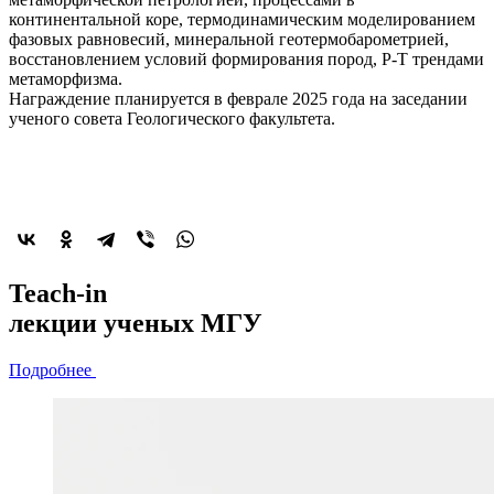
континентальной коре, термодинамическим моделированием
фазовых равновесий, минеральной геотермобарометрией,
восстановлением условий формирования пород, P-T трендами
метаморфизма.
Награждение планируется в феврале 2025 года на заседании
ученого совета Геологического факультета.
2022-й год
Teach-in
объявлен
лекции
ученых МГУ
годом минералогии
Подробнее
Подробнее