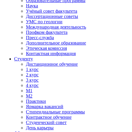
Образовательные программы
Наука
Учёный совет факультета
Диссертационные советы
УМС по геологии
Международная деятельность
Профком факультета
Пресс-служба
Дополнительное образование
Этическая комиссия
Контактная информация
Студенту
Дистанционное обучение
1 курс
2 курс
3 курс
4 курс
М1
М2
Практики
Ярмарка вакансий
Стипендиальные программы
Контрактное обучение
Студенческий совет
День карьеры