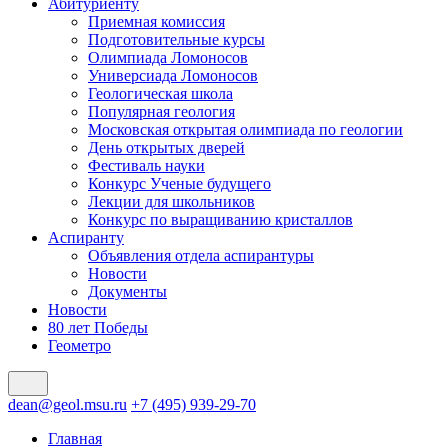
Абитуриенту
Приемная комиссия
Подготовительные курсы
Олимпиада Ломоносов
Универсиада Ломоносов
Геологическая школа
Популярная геология
Московская открытая олимпиада по геологии
День открытых дверей
Фестиваль науки
Конкурс Ученые будущего
Лекции для школьников
Конкурс по выращиванию кристаллов
Аспиранту
Объявления отдела аспирантуры
Новости
Документы
Новости
80 лет Победы
Геометро
dean@geol.msu.ru
+7 (495) 939-29-70
Главная