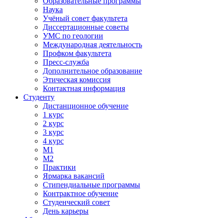
Образовательные программы
Наука
Учёный совет факультета
Диссертационные советы
УМС по геологии
Международная деятельность
Профком факультета
Пресс-служба
Дополнительное образование
Этическая комиссия
Контактная информация
Студенту
Дистанционное обучение
1 курс
2 курс
3 курс
4 курс
М1
М2
Практики
Ярмарка вакансий
Стипендиальные программы
Контрактное обучение
Студенческий совет
День карьеры