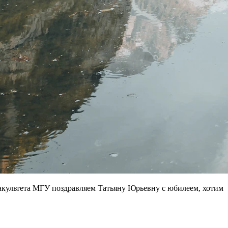
факультета МГУ поздравляем Татьяну Юрьевну с юбилеем, хотим