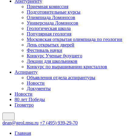
Абитуриенту
Приемная комиссия
Подготовительные курсы
Олимпиада Ломоносов
Универсиада Ломоносов
Геологическая школа
Популярная геология
Московская открытая олимпиада по геологии
День открытых дверей
Фестиваль науки
Конкурс Ученые будущего
Лекции для школьников
Конкурс по выращиванию кристаллов
Аспиранту
Объявления отдела аспирантуры
Новости
Документы
Новости
80 лет Победы
Геометро
dean@geol.msu.ru
+7 (495) 939-29-70
Главная