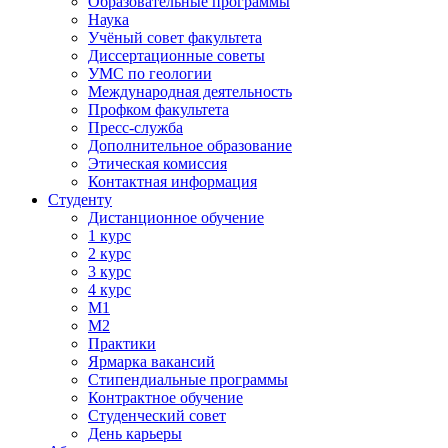
Образовательные программы
Наука
Учёный совет факультета
Диссертационные советы
УМС по геологии
Международная деятельность
Профком факультета
Пресс-служба
Дополнительное образование
Этическая комиссия
Контактная информация
Студенту
Дистанционное обучение
1 курс
2 курс
3 курс
4 курс
М1
М2
Практики
Ярмарка вакансий
Стипендиальные программы
Контрактное обучение
Студенческий совет
День карьеры