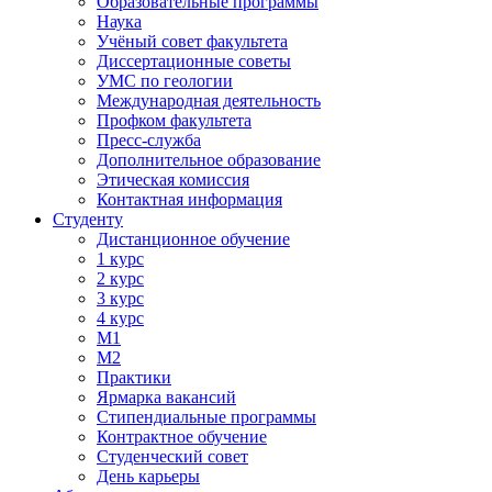
Образовательные программы
Наука
Учёный совет факультета
Диссертационные советы
УМС по геологии
Международная деятельность
Профком факультета
Пресс-служба
Дополнительное образование
Этическая комиссия
Контактная информация
Студенту
Дистанционное обучение
1 курс
2 курс
3 курс
4 курс
М1
М2
Практики
Ярмарка вакансий
Стипендиальные программы
Контрактное обучение
Студенческий совет
День карьеры