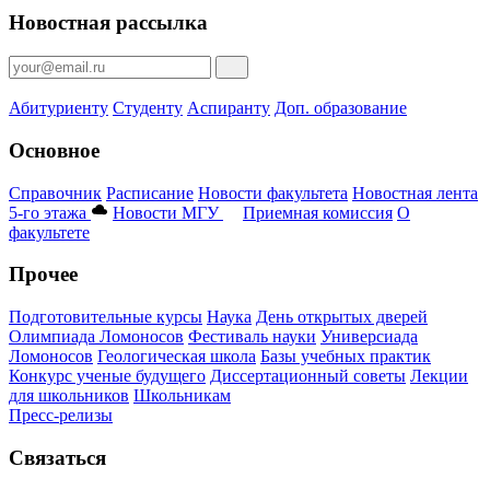
Новостная рассылка
Абитуриенту
Студенту
Аспиранту
Доп. образование
Основное
Справочник
Расписание
Новости факультета
Новостная лента
5-го этажа
Новости МГУ
Приемная комиссия
О
факультете
Прочее
Подготовительные курсы
Наука
День открытых дверей
Олимпиада Ломоносов
Фестиваль науки
Универсиада
Ломоносов
Геологическая школа
Базы учебных практик
Конкурс ученые будущего
Диссертационный советы
Лекции
для школьников
Школьникам
Пресс-релизы
Связаться