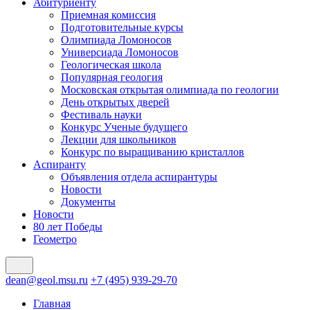
Абитуриенту
Приемная комиссия
Подготовительные курсы
Олимпиада Ломоносов
Универсиада Ломоносов
Геологическая школа
Популярная геология
Московская открытая олимпиада по геологии
День открытых дверей
Фестиваль науки
Конкурс Ученые будущего
Лекции для школьников
Конкурс по выращиванию кристаллов
Аспиранту
Объявления отдела аспирантуры
Новости
Документы
Новости
80 лет Победы
Геометро
dean@geol.msu.ru
+7 (495) 939-29-70
Главная