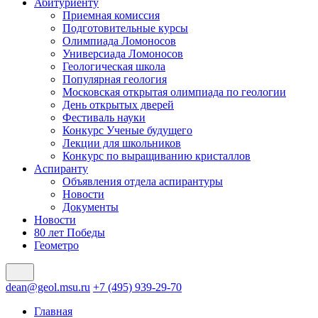
Абитуриенту
Приемная комиссия
Подготовительные курсы
Олимпиада Ломоносов
Универсиада Ломоносов
Геологическая школа
Популярная геология
Московская открытая олимпиада по геологии
День открытых дверей
Фестиваль науки
Конкурс Ученые будущего
Лекции для школьников
Конкурс по выращиванию кристаллов
Аспиранту
Объявления отдела аспирантуры
Новости
Документы
Новости
80 лет Победы
Геометро
dean@geol.msu.ru
+7 (495) 939-29-70
Главная