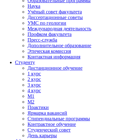
Образовательные программы
Наука
Учёный совет факультета
Диссертационные советы
УМС по геологии
Международная деятельность
Профком факультета
Пресс-служба
Дополнительное образование
Этическая комиссия
Контактная информация
Студенту
Дистанционное обучение
1 курс
2 курс
3 курс
4 курс
М1
М2
Практики
Ярмарка вакансий
Стипендиальные программы
Контрактное обучение
Студенческий совет
День карьеры