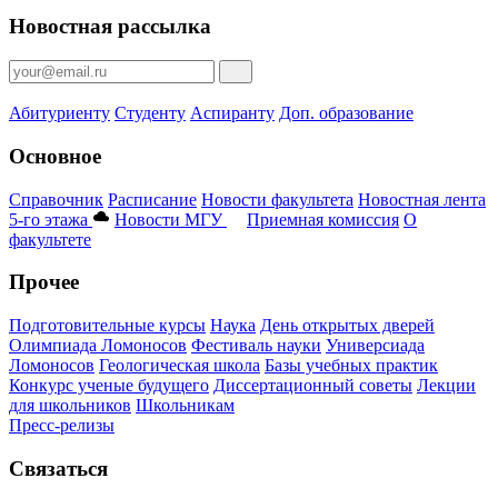
Новостная рассылка
Абитуриенту
Студенту
Аспиранту
Доп. образование
Основное
Справочник
Расписание
Новости факультета
Новостная лента
5-го этажа
Новости МГУ
Приемная комиссия
О
факультете
Прочее
Подготовительные курсы
Наука
День открытых дверей
Олимпиада Ломоносов
Фестиваль науки
Универсиада
Ломоносов
Геологическая школа
Базы учебных практик
Конкурс ученые будущего
Диссертационный советы
Лекции
для школьников
Школьникам
Пресс-релизы
Связаться