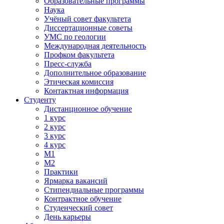
Образовательные программы
Наука
Учёный совет факультета
Диссертационные советы
УМС по геологии
Международная деятельность
Профком факультета
Пресс-служба
Дополнительное образование
Этическая комиссия
Контактная информация
Студенту
Дистанционное обучение
1 курс
2 курс
3 курс
4 курс
М1
М2
Практики
Ярмарка вакансий
Стипендиальные программы
Контрактное обучение
Студенческий совет
День карьеры