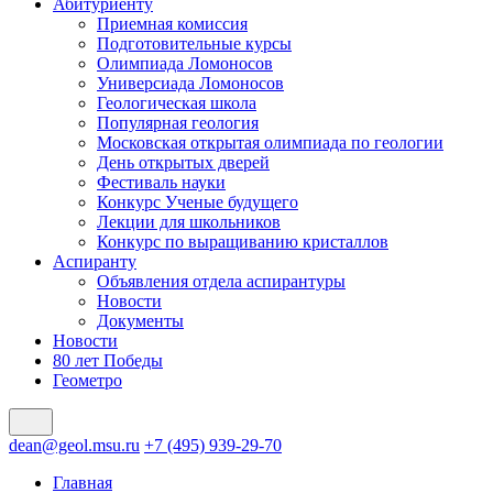
Абитуриенту
Приемная комиссия
Подготовительные курсы
Олимпиада Ломоносов
Универсиада Ломоносов
Геологическая школа
Популярная геология
Московская открытая олимпиада по геологии
День открытых дверей
Фестиваль науки
Конкурс Ученые будущего
Лекции для школьников
Конкурс по выращиванию кристаллов
Аспиранту
Объявления отдела аспирантуры
Новости
Документы
Новости
80 лет Победы
Геометро
dean@geol.msu.ru
+7 (495) 939-29-70
Главная