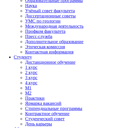
Образовательные программы
Наука
Учёный совет факультета
Диссертационные советы
УМС по геологии
Международная деятельность
Профком факультета
Пресс-служба
Дополнительное образование
Этическая комиссия
Контактная информация
Студенту
Дистанционное обучение
1 курс
2 курс
3 курс
4 курс
М1
М2
Практики
Ярмарка вакансий
Стипендиальные программы
Контрактное обучение
Студенческий совет
День карьеры