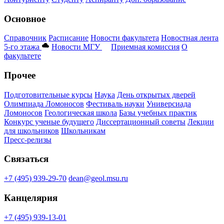
Основное
Справочник
Расписание
Новости факультета
Новостная лента
5-го этажа
Новости МГУ
Приемная комиссия
О
факультете
Прочее
Подготовительные курсы
Наука
День открытых дверей
Олимпиада Ломоносов
Фестиваль науки
Универсиада
Ломоносов
Геологическая школа
Базы учебных практик
Конкурс ученые будущего
Диссертационный советы
Лекции
для школьников
Школьникам
Пресс-релизы
Связаться
+7 (495) 939-29-70
dean@geol.msu.ru
Канцелярия
+7 (495) 939-13-01