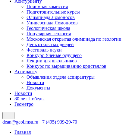
Абитуриенту
Приемная комиссия
Подготовительные курсы
Олимпиада Ломоносов
Универсиада Ломоносов
Геологическая школа
Популярная геология
Московская открытая олимпиада по геологии
День открытых дверей
Фестиваль науки
Конкурс Ученые будущего
Лекции для школьников
Конкурс по выращиванию кристаллов
Аспиранту
Объявления отдела аспирантуры
Новости
Документы
Новости
80 лет Победы
Геометро
dean@geol.msu.ru
+7 (495) 939-29-70
Главная