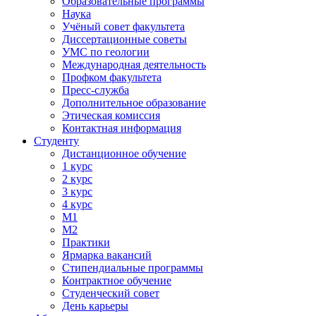
Образовательные программы
Наука
Учёный совет факультета
Диссертационные советы
УМС по геологии
Международная деятельность
Профком факультета
Пресс-служба
Дополнительное образование
Этическая комиссия
Контактная информация
Студенту
Дистанционное обучение
1 курс
2 курс
3 курс
4 курс
М1
М2
Практики
Ярмарка вакансий
Стипендиальные программы
Контрактное обучение
Студенческий совет
День карьеры