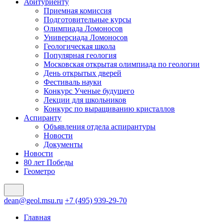
Абитуриенту
Приемная комиссия
Подготовительные курсы
Олимпиада Ломоносов
Универсиада Ломоносов
Геологическая школа
Популярная геология
Московская открытая олимпиада по геологии
День открытых дверей
Фестиваль науки
Конкурс Ученые будущего
Лекции для школьников
Конкурс по выращиванию кристаллов
Аспиранту
Объявления отдела аспирантуры
Новости
Документы
Новости
80 лет Победы
Геометро
dean@geol.msu.ru
+7 (495) 939-29-70
Главная