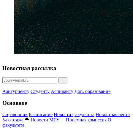
Новостная рассылка
Абитуриенту
Студенту
Аспиранту
Доп. образование
Основное
Справочник
Расписание
Новости факультета
Новостная лента
5-го этажа
Новости МГУ
Приемная комиссия
О
факультете