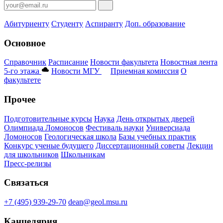
Абитуриенту
Студенту
Аспиранту
Доп. образование
Основное
Справочник
Расписание
Новости факультета
Новостная лента
5-го этажа
Новости МГУ
Приемная комиссия
О
факультете
Прочее
Подготовительные курсы
Наука
День открытых дверей
Олимпиада Ломоносов
Фестиваль науки
Универсиада
Ломоносов
Геологическая школа
Базы учебных практик
Конкурс ученые будущего
Диссертационный советы
Лекции
для школьников
Школьникам
Пресс-релизы
Связаться
+7 (495) 939-29-70
dean@geol.msu.ru
Канцелярия