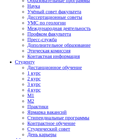
Образовательные программы
Наука
Учёный совет факультета
Диссертационные советы
УМС по геологии
Международная деятельность
Профком факультета
Пресс-служба
Дополнительное образование
Этическая комиссия
Контактная информация
Студенту
Дистанционное обучение
1 курс
2 курс
3 курс
4 курс
М1
М2
Практики
Ярмарка вакансий
Стипендиальные программы
Контрактное обучение
Студенческий совет
День карьеры