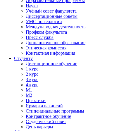
Образовательные программы
Наука
Учёный совет факультета
Диссертационные советы
УМС по геологии
Международная деятельность
Профком факультета
Пресс-служба
Дополнительное образование
Этическая комиссия
Контактная информация
Студенту
Дистанционное обучение
1 курс
2 курс
3 курс
4 курс
М1
М2
Практики
Ярмарка вакансий
Стипендиальные программы
Контрактное обучение
Студенческий совет
День карьеры