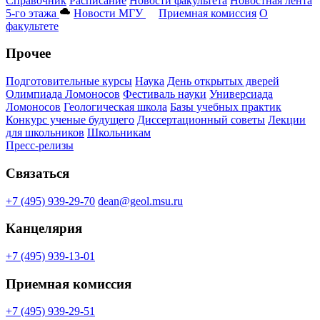
Справочник
Расписание
Новости факультета
Новостная лента
5-го этажа
Новости МГУ
Приемная комиссия
О
факультете
Прочее
Подготовительные курсы
Наука
День открытых дверей
Олимпиада Ломоносов
Фестиваль науки
Универсиада
Ломоносов
Геологическая школа
Базы учебных практик
Конкурс ученые будущего
Диссертационный советы
Лекции
для школьников
Школьникам
Пресс-релизы
Связаться
+7 (495) 939-29-70
dean@geol.msu.ru
Канцелярия
+7 (495) 939-13-01
Приемная комиссия
+7 (495) 939-29-51