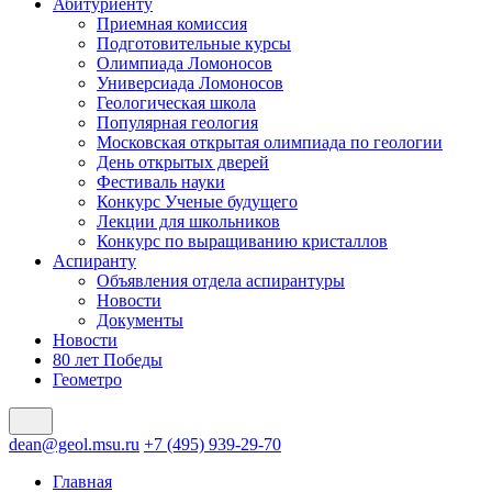
Абитуриенту
Приемная комиссия
Подготовительные курсы
Олимпиада Ломоносов
Универсиада Ломоносов
Геологическая школа
Популярная геология
Московская открытая олимпиада по геологии
День открытых дверей
Фестиваль науки
Конкурс Ученые будущего
Лекции для школьников
Конкурс по выращиванию кристаллов
Аспиранту
Объявления отдела аспирантуры
Новости
Документы
Новости
80 лет Победы
Геометро
dean@geol.msu.ru
+7 (495) 939-29-70
Главная