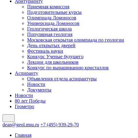
Абитуриенту
Приемная комиссия
Подготовительные курсы
Олимпиада Ломоносов
Универсиада Ломоносов
Геологическая школа
Популярная геология
Московская открытая олимпиада по геологии
День открытых дверей
Фестиваль науки
Конкурс Ученые будущего
Лекции для школьников
Конкурс по выращиванию кристаллов
Аспиранту
Объявления отдела аспирантуры
Новости
Документы
Новости
80 лет Победы
Геометро
dean@geol.msu.ru
+7 (495) 939-29-70
Главная