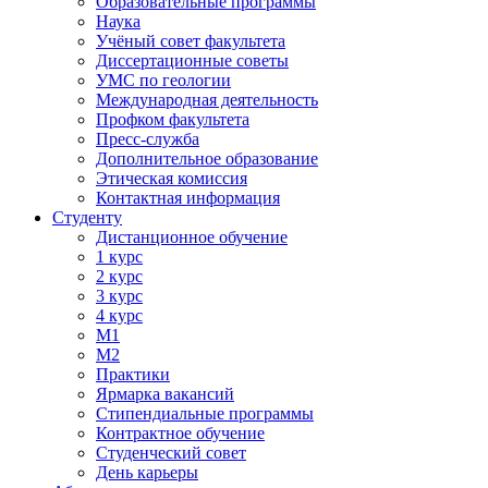
Образовательные программы
Наука
Учёный совет факультета
Диссертационные советы
УМС по геологии
Международная деятельность
Профком факультета
Пресс-служба
Дополнительное образование
Этическая комиссия
Контактная информация
Студенту
Дистанционное обучение
1 курс
2 курс
3 курс
4 курс
М1
М2
Практики
Ярмарка вакансий
Стипендиальные программы
Контрактное обучение
Студенческий совет
День карьеры