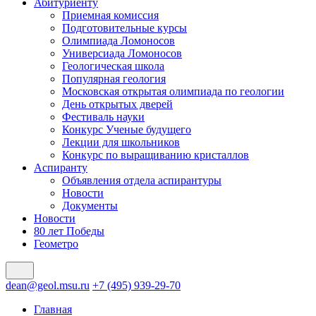
Абитуриенту
Приемная комиссия
Подготовительные курсы
Олимпиада Ломоносов
Универсиада Ломоносов
Геологическая школа
Популярная геология
Московская открытая олимпиада по геологии
День открытых дверей
Фестиваль науки
Конкурс Ученые будущего
Лекции для школьников
Конкурс по выращиванию кристаллов
Аспиранту
Объявления отдела аспирантуры
Новости
Документы
Новости
80 лет Победы
Геометро
dean@geol.msu.ru
+7 (495) 939-29-70
Главная