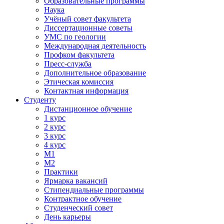
Образовательные программы
Наука
Учёный совет факультета
Диссертационные советы
УМС по геологии
Международная деятельность
Профком факультета
Пресс-служба
Дополнительное образование
Этическая комиссия
Контактная информация
Студенту
Дистанционное обучение
1 курс
2 курс
3 курс
4 курс
М1
М2
Практики
Ярмарка вакансий
Стипендиальные программы
Контрактное обучение
Студенческий совет
День карьеры