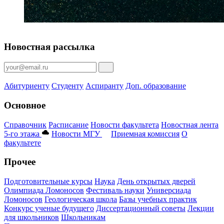
Новостная рассылка
Абитуриенту
Студенту
Аспиранту
Доп. образование
Основное
Справочник
Расписание
Новости факультета
Новостная лента
5-го этажа
Новости МГУ
Приемная комиссия
О
факультете
Прочее
Подготовительные курсы
Наука
День открытых дверей
Олимпиада Ломоносов
Фестиваль науки
Универсиада
Ломоносов
Геологическая школа
Базы учебных практик
Конкурс ученые будущего
Диссертационный советы
Лекции
для школьников
Школьникам