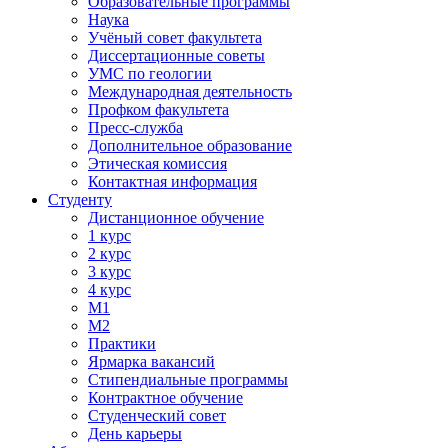
Образовательные программы
Наука
Учёный совет факультета
Диссертационные советы
УМС по геологии
Международная деятельность
Профком факультета
Пресс-служба
Дополнительное образование
Этическая комиссия
Контактная информация
Студенту
Дистанционное обучение
1 курс
2 курс
3 курс
4 курс
М1
М2
Практики
Ярмарка вакансий
Стипендиальные программы
Контрактное обучение
Студенческий совет
День карьеры