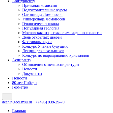
Абитуриенту
Приемная комиссия
Подготовительные курсы
Олимпиада Ломоносов
Универсиада Ломоносов
Геологическая школа
Популярная геология
Московская открытая олимпиада по геологии
День открытых дверей
Фестиваль науки
Конкурс Ученые будущего
Лекции для школьников
Конкурс по выращиванию кристаллов
Аспиранту
Объявления отдела аспирантуры
Новости
Документы
Новости
80 лет Победы
Геометро
dean@geol.msu.ru
+7 (495) 939-29-70
Главная