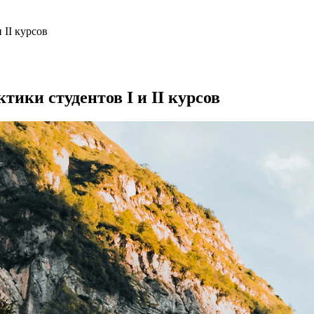
 II курсов
ики студентов I и II курсов