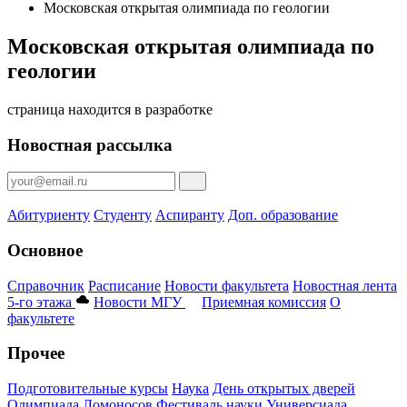
Московская открытая олимпиада по геологии
Московская открытая олимпиада по
геологии
страница находится в разработке
Новостная рассылка
Абитуриенту
Студенту
Аспиранту
Доп. образование
Основное
Справочник
Расписание
Новости факультета
Новостная лента
5-го этажа
Новости МГУ
Приемная комиссия
О
факультете
Прочее
Подготовительные курсы
Наука
День открытых дверей
Олимпиада Ломоносов
Фестиваль науки
Универсиада