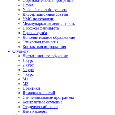
Образовательные программы
Наука
Учёный совет факультета
Диссертационные советы
УМС по геологии
Международная деятельность
Профком факультета
Пресс-служба
Дополнительное образование
Этическая комиссия
Контактная информация
Студенту
Дистанционное обучение
1 курс
2 курс
3 курс
4 курс
М1
М2
Практики
Ярмарка вакансий
Стипендиальные программы
Контрактное обучение
Студенческий совет
День карьеры