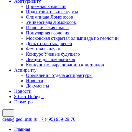
Абитуриенту
Приемная комиссия
Подготовительные курсы
Олимпиада Ломоносов
Универсиада Ломоносов
Геологическая школа
Популярная геология
Московская открытая олимпиада по геологии
День открытых дверей
Фестиваль науки
Конкурс Ученые будущего
Лекции для школьников
Конкурс по выращиванию кристаллов
Аспиранту
Объявления отдела аспирантуры
Новости
Документы
Новости
80 лет Победы
Геометро
dean@geol.msu.ru
+7 (495) 939-29-70
Главная