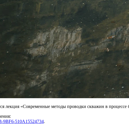
ся лекция «Современные методы проводки скважин в процессе 
чения:
-9BF6-510A15524734
.