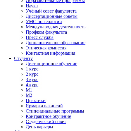
Образовательные программы
Наука
Учёный совет факультета
Диссертационные советы
УМС по геологии
Международная деятельность
Профком факультета
Пресс-служба
Дополнительное образование
Этическая комиссия
Контактная информация
Студенту
Дистанционное обучение
1 курс
2 курс
3 курс
4 курс
М1
М2
Практики
Ярмарка вакансий
Стипендиальные программы
Контрактное обучение
Студенческий совет
День карьеры