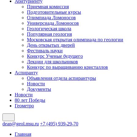
Абитуриенту
Приемная комиссия
Подготовительные курсы
Олимпиада Ломоносов
Универсиада Ломоносов
Геологическая школа
Популярная геология
Московская открытая олимпиада по геологии
День открытых дверей
Фестиваль науки
Конкурс Ученые будущего
Лекции для школьников
Конкурс по выращиванию кристаллов
Аспиранту
Объявления отдела аспирантуры
Новости
Документы
Новости
80 лет Победы
Геометро
dean@geol.msu.ru
+7 (495) 939-29-70
Главная