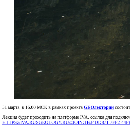
31 марта, в 16.00 МСК в рамках проекта
GEOлекторий
состоит
Лекция будет проходить на платформе IVA, ссылка для подклю
HTTPS://IVA.RUSGEOLOGY.RU/#JOIN:TB34DD871-7FF2-44FB