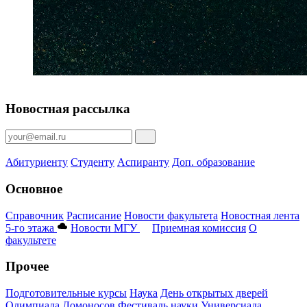
Новостная рассылка
Абитуриенту
Студенту
Аспиранту
Доп. образование
Основное
Справочник
Расписание
Новости факультета
Новостная лента
5-го этажа
Новости МГУ
Приемная комиссия
О
факультете
Прочее
Подготовительные курсы
Наука
День открытых дверей
Олимпиада Ломоносов
Фестиваль науки
Универсиада