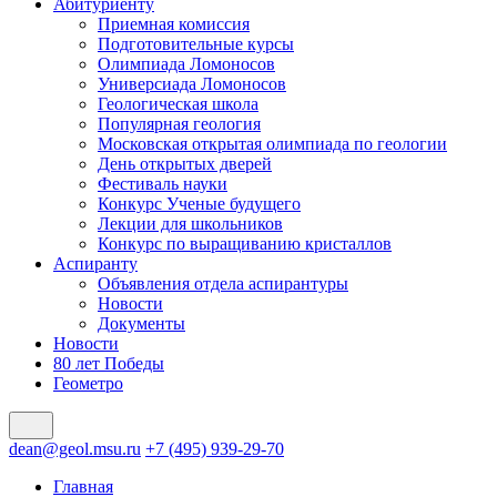
Абитуриенту
Приемная комиссия
Подготовительные курсы
Олимпиада Ломоносов
Универсиада Ломоносов
Геологическая школа
Популярная геология
Московская открытая олимпиада по геологии
День открытых дверей
Фестиваль науки
Конкурс Ученые будущего
Лекции для школьников
Конкурс по выращиванию кристаллов
Аспиранту
Объявления отдела аспирантуры
Новости
Документы
Новости
80 лет Победы
Геометро
dean@geol.msu.ru
+7 (495) 939-29-70
Главная