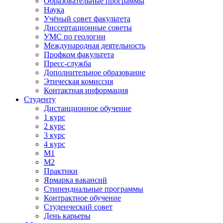
Образовательные программы
Наука
Учёный совет факультета
Диссертационные советы
УМС по геологии
Международная деятельность
Профком факультета
Пресс-служба
Дополнительное образование
Этическая комиссия
Контактная информация
Студенту
Дистанционное обучение
1 курс
2 курс
3 курс
4 курс
М1
М2
Практики
Ярмарка вакансий
Стипендиальные программы
Контрактное обучение
Студенческий совет
День карьеры