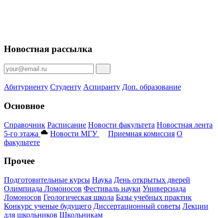
Новостная рассылка
Абитуриенту
Студенту
Аспиранту
Доп. образование
Основное
Справочник
Расписание
Новости факультета
Новостная лента
5-го этажа
Новости МГУ
Приемная комиссия
О
факультете
Прочее
Подготовительные курсы
Наука
День открытых дверей
Олимпиада Ломоносов
Фестиваль науки
Универсиада
Ломоносов
Геологическая школа
Базы учебных практик
Конкурс ученые будущего
Диссертационный советы
Лекции
для школьников
Школьникам