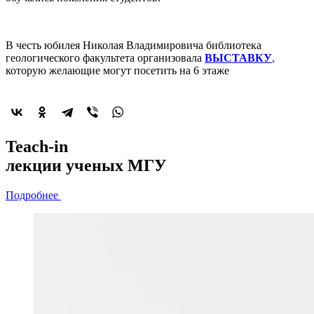
В честь юбилея Николая Владимировича библиотека
геологического факультета организовала
ВЫСТАВКУ
,
которую желающие могут посетить на 6 этаже
2022-й год
Teach-in
объявлен
лекции
ученых МГУ
годом минералогии
Подробнее
Подробнее