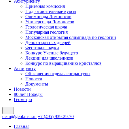
Абитуриенту
Приемная комиссия
Подготовительные курсы
Олимпиада Ломоносов
Универсиада Ломоносов
Геологическая школа
Популярная геология
Московская открытая олимпиада по геологии
День открытых дверей
Фестиваль науки
Конкурс Ученые будущего
Лекции для школьников
Конкурс по выращиванию кристаллов
Аспиранту
Объявления отдела аспирантуры
Новости
Документы
Новости
80 лет Победы
Геометро
dean@geol.msu.ru
+7 (495) 939-29-70
Главная