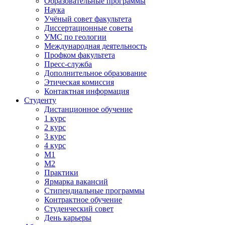
Образовательные программы
Наука
Учёный совет факультета
Диссертационные советы
УМС по геологии
Международная деятельность
Профком факультета
Пресс-служба
Дополнительное образование
Этическая комиссия
Контактная информация
Студенту
Дистанционное обучение
1 курс
2 курс
3 курс
4 курс
М1
М2
Практики
Ярмарка вакансий
Стипендиальные программы
Контрактное обучение
Студенческий совет
День карьеры