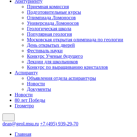
Абитуриенту
Приемная комиссия
Подготовительные курсы
Олимпиада Ломоносов
Универсиада Ломоносов
Геологическая школа
Популярная геология
Московская открытая олимпиада по геологии
День открытых дверей
Фестиваль науки
Конкурс Ученые будущего
Лекции для школьников
Конкурс по выращиванию кристаллов
Аспиранту
Объявления отдела аспирантуры
Новости
Документы
Новости
80 лет Победы
Геометро
dean@geol.msu.ru
+7 (495) 939-29-70
Главная