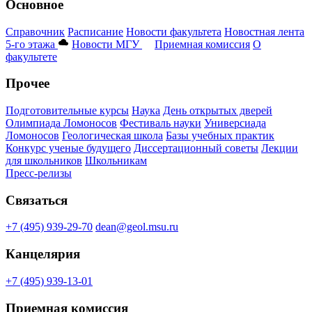
Основное
Справочник
Расписание
Новости факультета
Новостная лента
5-го этажа
Новости МГУ
Приемная комиссия
О
факультете
Прочее
Подготовительные курсы
Наука
День открытых дверей
Олимпиада Ломоносов
Фестиваль науки
Универсиада
Ломоносов
Геологическая школа
Базы учебных практик
Конкурс ученые будущего
Диссертационный советы
Лекции
для школьников
Школьникам
Пресс-релизы
Связаться
+7 (495) 939-29-70
dean@geol.msu.ru
Канцелярия
+7 (495) 939-13-01
Приемная комиссия