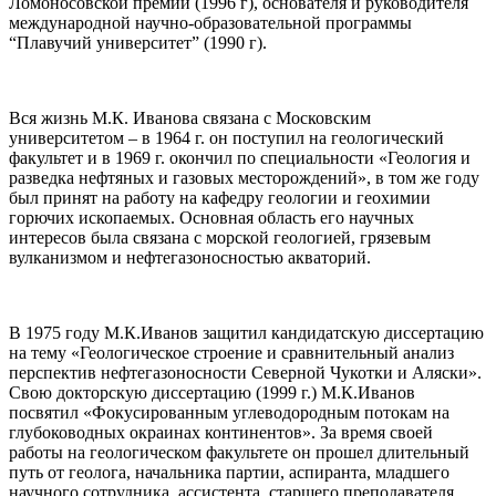
Ломоносовской премии (1996 г), основателя и руководителя
международной научно-образовательной программы
“Плавучий университет” (1990 г).
Вся жизнь М.К. Иванова связана с Московским
университетом – в 1964 г. он поступил на геологический
факультет и в 1969 г. окончил по специальности «Геология и
разведка нефтяных и газовых месторождений», в том же году
был принят на работу на кафедру геологии и геохимии
горючих ископаемых. Основная область его научных
интересов была связана с морской геологией, грязевым
вулканизмом и нефтегазоносностью акваторий.
В 1975 году М.К.Иванов защитил кандидатскую диссертацию
на тему «Геологическое строение и сравнительный анализ
перспектив нефтегазоносности Северной Чукотки и Аляски».
Свою докторскую диссертацию (1999 г.) М.К.Иванов
посвятил «Фокусированным углеводородным потокам на
глубоководных окраинах континентов». За время своей
работы на геологическом факультете он прошел длительный
путь от геолога, начальника партии, аспиранта, младшего
научного сотрудника, ассистента, старшего преподавателя,