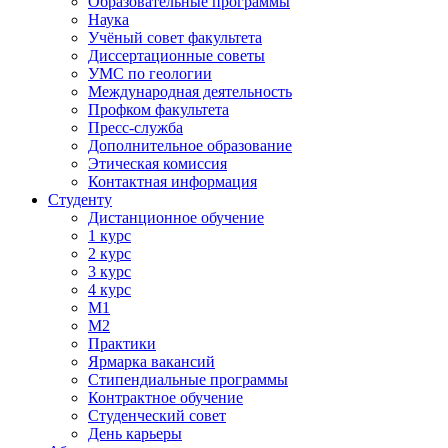
Образовательные программы
Наука
Учёный совет факультета
Диссертационные советы
УМС по геологии
Международная деятельность
Профком факультета
Пресс-служба
Дополнительное образование
Этическая комиссия
Контактная информация
Студенту
Дистанционное обучение
1 курс
2 курс
3 курс
4 курс
М1
М2
Практики
Ярмарка вакансий
Стипендиальные программы
Контрактное обучение
Студенческий совет
День карьеры