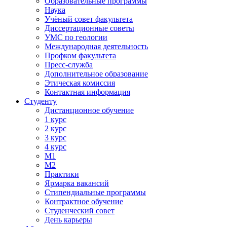
Образовательные программы
Наука
Учёный совет факультета
Диссертационные советы
УМС по геологии
Международная деятельность
Профком факультета
Пресс-служба
Дополнительное образование
Этическая комиссия
Контактная информация
Студенту
Дистанционное обучение
1 курс
2 курс
3 курс
4 курс
М1
М2
Практики
Ярмарка вакансий
Стипендиальные программы
Контрактное обучение
Студенческий совет
День карьеры