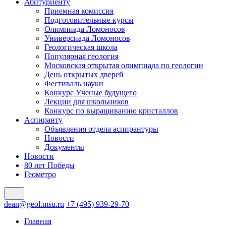
Абитуриенту
Приемная комиссия
Подготовительные курсы
Олимпиада Ломоносов
Универсиада Ломоносов
Геологическая школа
Популярная геология
Московская открытая олимпиада по геологии
День открытых дверей
Фестиваль науки
Конкурс Ученые будущего
Лекции для школьников
Конкурс по выращиванию кристаллов
Аспиранту
Объявления отдела аспирантуры
Новости
Документы
Новости
80 лет Победы
Геометро
dean@geol.msu.ru
+7 (495) 939-29-70
Главная