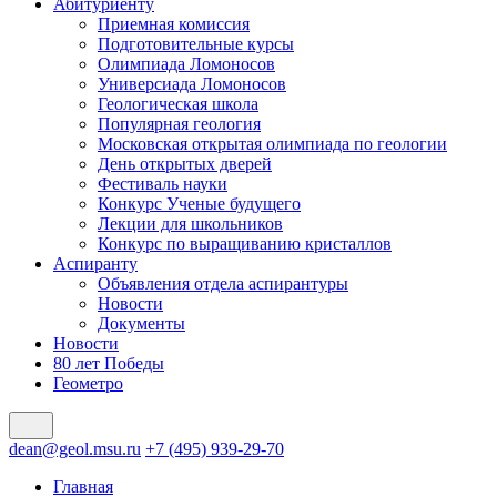
Абитуриенту
Приемная комиссия
Подготовительные курсы
Олимпиада Ломоносов
Универсиада Ломоносов
Геологическая школа
Популярная геология
Московская открытая олимпиада по геологии
День открытых дверей
Фестиваль науки
Конкурс Ученые будущего
Лекции для школьников
Конкурс по выращиванию кристаллов
Аспиранту
Объявления отдела аспирантуры
Новости
Документы
Новости
80 лет Победы
Геометро
dean@geol.msu.ru
+7 (495) 939-29-70
Главная