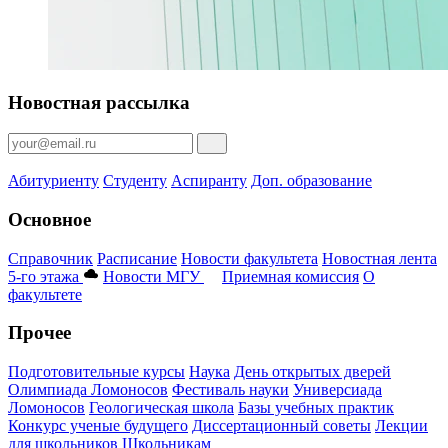
Новостная рассылка
Абитуриенту
Студенту
Аспиранту
Доп. образование
Основное
Справочник
Расписание
Новости факультета
Новостная лента
5-го этажа
Новости МГУ
Приемная комиссия
О
факультете
Прочее
Подготовительные курсы
Наука
День открытых дверей
Олимпиада Ломоносов
Фестиваль науки
Универсиада
Ломоносов
Геологическая школа
Базы учебных практик
Конкурс ученые будущего
Диссертационный советы
Лекции
для школьников
Школьникам