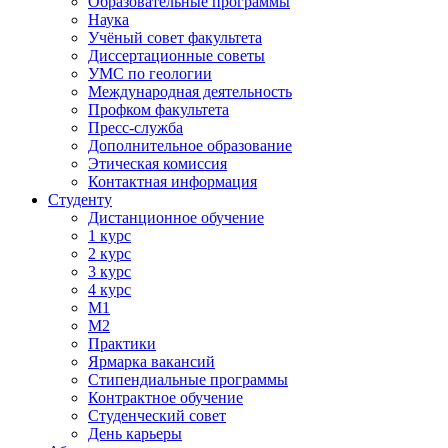
Образовательные программы
Наука
Учёный совет факультета
Диссертационные советы
УМС по геологии
Международная деятельность
Профком факультета
Пресс-служба
Дополнительное образование
Этическая комиссия
Контактная информация
Студенту
Дистанционное обучение
1 курс
2 курс
3 курс
4 курс
М1
М2
Практики
Ярмарка вакансий
Стипендиальные программы
Контрактное обучение
Студенческий совет
День карьеры