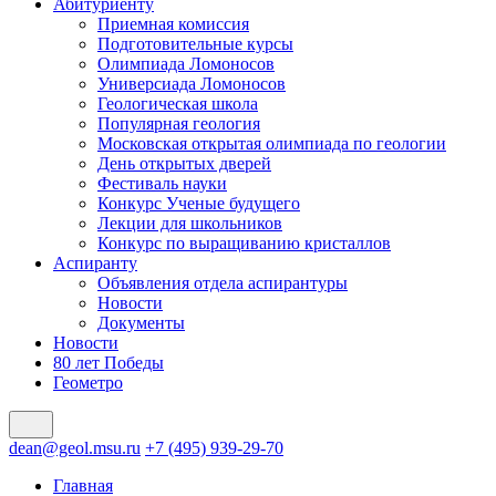
Абитуриенту
Приемная комиссия
Подготовительные курсы
Олимпиада Ломоносов
Универсиада Ломоносов
Геологическая школа
Популярная геология
Московская открытая олимпиада по геологии
День открытых дверей
Фестиваль науки
Конкурс Ученые будущего
Лекции для школьников
Конкурс по выращиванию кристаллов
Аспиранту
Объявления отдела аспирантуры
Новости
Документы
Новости
80 лет Победы
Геометро
dean@geol.msu.ru
+7 (495) 939-29-70
Главная