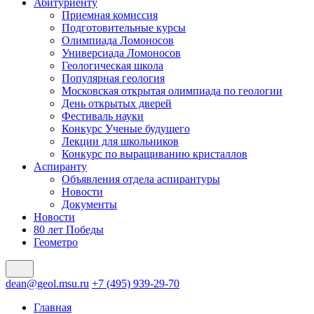
Абитуриенту
Приемная комиссия
Подготовительные курсы
Олимпиада Ломоносов
Универсиада Ломоносов
Геологическая школа
Популярная геология
Московская открытая олимпиада по геологии
День открытых дверей
Фестиваль науки
Конкурс Ученые будущего
Лекции для школьников
Конкурс по выращиванию кристаллов
Аспиранту
Объявления отдела аспирантуры
Новости
Документы
Новости
80 лет Победы
Геометро
dean@geol.msu.ru
+7 (495) 939-29-70
Главная