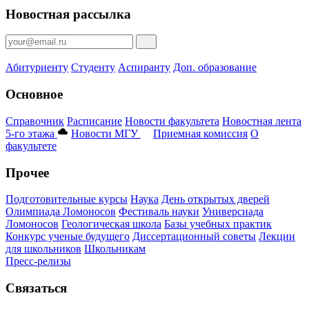
Новостная рассылка
Абитуриенту
Студенту
Аспиранту
Доп. образование
Основное
Справочник
Расписание
Новости факультета
Новостная лента
5-го этажа
Новости МГУ
Приемная комиссия
О
факультете
Прочее
Подготовительные курсы
Наука
День открытых дверей
Олимпиада Ломоносов
Фестиваль науки
Универсиада
Ломоносов
Геологическая школа
Базы учебных практик
Конкурс ученые будущего
Диссертационный советы
Лекции
для школьников
Школьникам
Пресс-релизы
Связаться