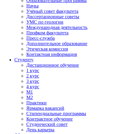
Образовательные программы
Наука
Учёный совет факультета
Диссертационные советы
УМС по геологии
Международная деятельность
Профком факультета
Пресс-служба
Дополнительное образование
Этическая комиссия
Контактная информация
Студенту
Дистанционное обучение
1 курс
2 курс
3 курс
4 курс
М1
М2
Практики
Ярмарка вакансий
Стипендиальные программы
Контрактное обучение
Студенческий совет
День карьеры