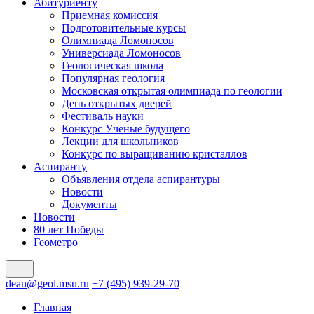
Абитуриенту
Приемная комиссия
Подготовительные курсы
Олимпиада Ломоносов
Универсиада Ломоносов
Геологическая школа
Популярная геология
Московская открытая олимпиада по геологии
День открытых дверей
Фестиваль науки
Конкурс Ученые будущего
Лекции для школьников
Конкурс по выращиванию кристаллов
Аспиранту
Объявления отдела аспирантуры
Новости
Документы
Новости
80 лет Победы
Геометро
dean@geol.msu.ru
+7 (495) 939-29-70
Главная