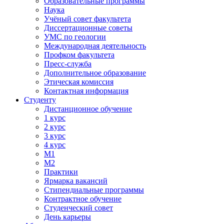
Образовательные программы
Наука
Учёный совет факультета
Диссертационные советы
УМС по геологии
Международная деятельность
Профком факультета
Пресс-служба
Дополнительное образование
Этическая комиссия
Контактная информация
Студенту
Дистанционное обучение
1 курс
2 курс
3 курс
4 курс
М1
М2
Практики
Ярмарка вакансий
Стипендиальные программы
Контрактное обучение
Студенческий совет
День карьеры