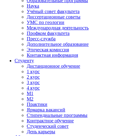
Образовательные программы
Наука
Учёный совет факультета
Диссертационные советы
УМС по геологии
Международная деятельность
Профком факультета
Пресс-служба
Дополнительное образование
Этическая комиссия
Контактная информация
Студенту
Дистанционное обучение
1 курс
2 курс
3 курс
4 курс
М1
М2
Практики
Ярмарка вакансий
Стипендиальные программы
Контрактное обучение
Студенческий совет
День карьеры