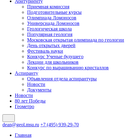
Абитуриенту
Приемная комиссия
Подготовительные курсы
Олимпиада Ломоносов
Универсиада Ломоносов
Геологическая школа
Популярная геология
Московская открытая олимпиада по геологии
День открытых дверей
Фестиваль науки
Конкурс Ученые будущего
Лекции для школьников
Конкурс по выращиванию кристаллов
Аспиранту
Объявления отдела аспирантуры
Новости
Документы
Новости
80 лет Победы
Геометро
dean@geol.msu.ru
+7 (495) 939-29-70
Главная