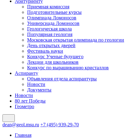
Абитуриенту
Приемная комиссия
Подготовительные курсы
Олимпиада Ломоносов
Универсиада Ломоносов
Геологическая школа
Популярная геология
Московская открытая олимпиада по геологии
День открытых дверей
Фестиваль науки
Конкурс Ученые будущего
Лекции для школьников
Конкурс по выращиванию кристаллов
Аспиранту
Объявления отдела аспирантуры
Новости
Документы
Новости
80 лет Победы
Геометро
dean@geol.msu.ru
+7 (495) 939-29-70
Главная