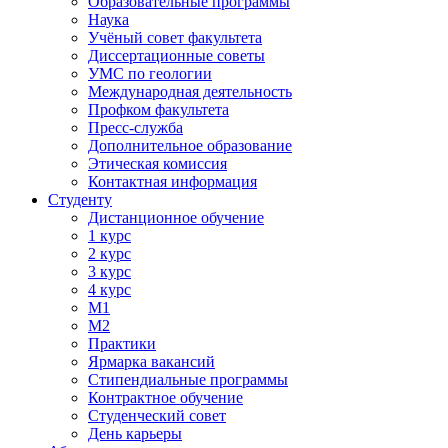
Образовательные программы
Наука
Учёный совет факультета
Диссертационные советы
УМС по геологии
Международная деятельность
Профком факультета
Пресс-служба
Дополнительное образование
Этическая комиссия
Контактная информация
Студенту
Дистанционное обучение
1 курс
2 курс
3 курс
4 курс
М1
М2
Практики
Ярмарка вакансий
Стипендиальные программы
Контрактное обучение
Студенческий совет
День карьеры