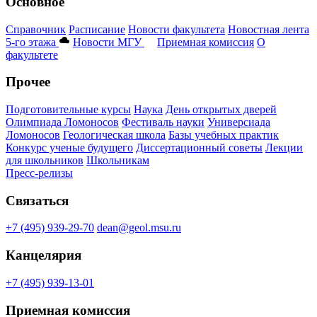
Основное
Справочник
Расписание
Новости факультета
Новостная лента
5-го этажа
Новости МГУ
Приемная комиссия
О
факультете
Прочее
Подготовительные курсы
Наука
День открытых дверей
Олимпиада Ломоносов
Фестиваль науки
Универсиада
Ломоносов
Геологическая школа
Базы учебных практик
Конкурс ученые будущего
Диссертационный советы
Лекции
для школьников
Школьникам
Пресс-релизы
Связаться
+7 (495) 939-29-70
dean@geol.msu.ru
Канцелярия
+7 (495) 939-13-01
Приемная комиссия