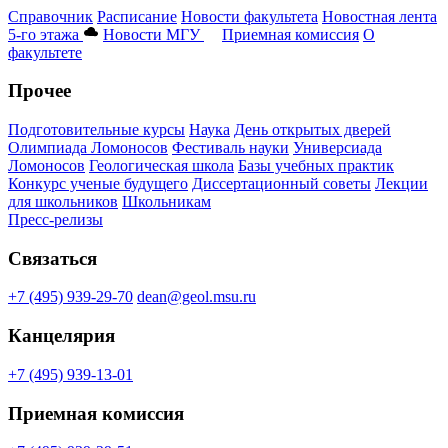
Справочник
Расписание
Новости факультета
Новостная лента
5-го этажа
Новости МГУ
Приемная комиссия
О
факультете
Прочее
Подготовительные курсы
Наука
День открытых дверей
Олимпиада Ломоносов
Фестиваль науки
Универсиада
Ломоносов
Геологическая школа
Базы учебных практик
Конкурс ученые будущего
Диссертационный советы
Лекции
для школьников
Школьникам
Пресс-релизы
Связаться
+7 (495) 939-29-70
dean@geol.msu.ru
Канцелярия
+7 (495) 939-13-01
Приемная комиссия