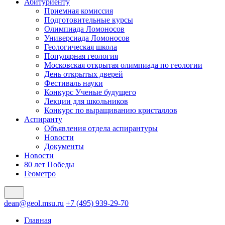
Абитуриенту
Приемная комиссия
Подготовительные курсы
Олимпиада Ломоносов
Универсиада Ломоносов
Геологическая школа
Популярная геология
Московская открытая олимпиада по геологии
День открытых дверей
Фестиваль науки
Конкурс Ученые будущего
Лекции для школьников
Конкурс по выращиванию кристаллов
Аспиранту
Объявления отдела аспирантуры
Новости
Документы
Новости
80 лет Победы
Геометро
dean@geol.msu.ru
+7 (495) 939-29-70
Главная