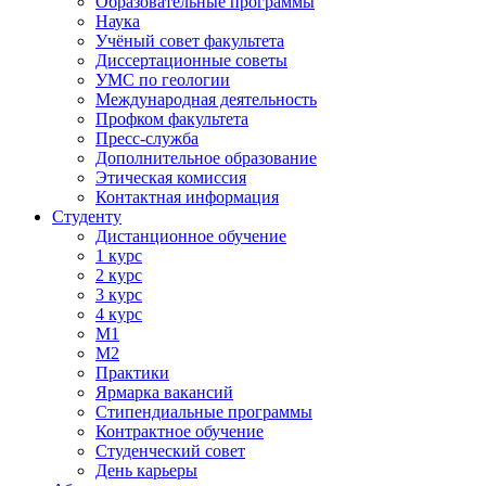
Образовательные программы
Наука
Учёный совет факультета
Диссертационные советы
УМС по геологии
Международная деятельность
Профком факультета
Пресс-служба
Дополнительное образование
Этическая комиссия
Контактная информация
Студенту
Дистанционное обучение
1 курс
2 курс
3 курс
4 курс
М1
М2
Практики
Ярмарка вакансий
Стипендиальные программы
Контрактное обучение
Студенческий совет
День карьеры