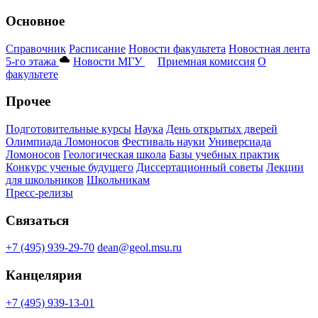
Основное
Справочник
Расписание
Новости факультета
Новостная лента
5-го этажа
Новости МГУ
Приемная комиссия
О
факультете
Прочее
Подготовительные курсы
Наука
День открытых дверей
Олимпиада Ломоносов
Фестиваль науки
Универсиада
Ломоносов
Геологическая школа
Базы учебных практик
Конкурс ученые будущего
Диссертационный советы
Лекции
для школьников
Школьникам
Пресс-релизы
Связаться
+7 (495) 939-29-70
dean@geol.msu.ru
Канцелярия
+7 (495) 939-13-01