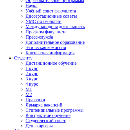
Образовательные программы
Наука
Учёный совет факультета
Диссертационные советы
УМС по геологии
Международная деятельность
Профком факультета
Пресс-служба
Дополнительное образование
Этическая комиссия
Контактная информация
Студенту
Дистанционное обучение
1 курс
2 курс
3 курс
4 курс
М1
М2
Практики
Ярмарка вакансий
Стипендиальные программы
Контрактное обучение
Студенческий совет
День карьеры