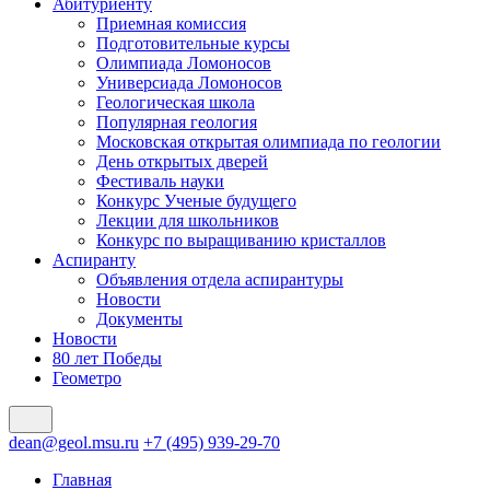
Абитуриенту
Приемная комиссия
Подготовительные курсы
Олимпиада Ломоносов
Универсиада Ломоносов
Геологическая школа
Популярная геология
Московская открытая олимпиада по геологии
День открытых дверей
Фестиваль науки
Конкурс Ученые будущего
Лекции для школьников
Конкурс по выращиванию кристаллов
Аспиранту
Объявления отдела аспирантуры
Новости
Документы
Новости
80 лет Победы
Геометро
dean@geol.msu.ru
+7 (495) 939-29-70
Главная