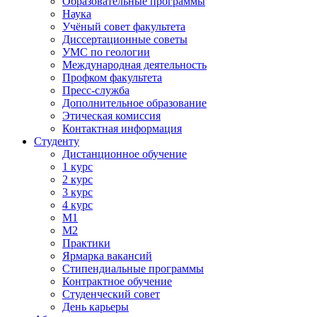
Образовательные программы
Наука
Учёный совет факультета
Диссертационные советы
УМС по геологии
Международная деятельность
Профком факультета
Пресс-служба
Дополнительное образование
Этическая комиссия
Контактная информация
Студенту
Дистанционное обучение
1 курс
2 курс
3 курс
4 курс
М1
М2
Практики
Ярмарка вакансий
Стипендиальные программы
Контрактное обучение
Студенческий совет
День карьеры