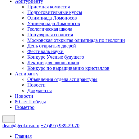
Абитуриенту
Приемная комиссия
Подготовительные курсы
Олимпиада Ломоносов
Универсиада Ломоносов
Геологическая школа
Популярная геология
Московская открытая олимпиада по геологии
День открытых дверей
Фестиваль науки
Конкурс Ученые будущего
Лекции для школьников
Конкурс по выращиванию кристаллов
Аспиранту
Объявления отдела аспирантуры
Новости
Документы
Новости
80 лет Победы
Геометро
dean@geol.msu.ru
+7 (495) 939-29-70
Главная