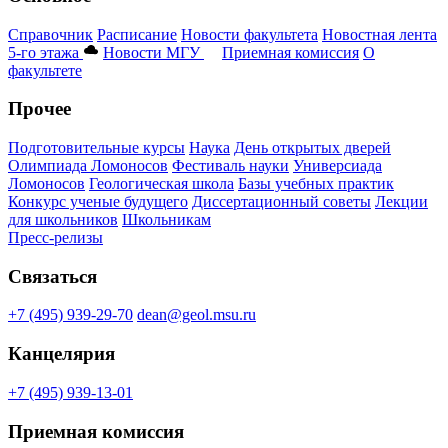
Справочник
Расписание
Новости факультета
Новостная лента
5-го этажа
Новости МГУ
Приемная комиссия
О
факультете
Прочее
Подготовительные курсы
Наука
День открытых дверей
Олимпиада Ломоносов
Фестиваль науки
Универсиада
Ломоносов
Геологическая школа
Базы учебных практик
Конкурс ученые будущего
Диссертационный советы
Лекции
для школьников
Школьникам
Пресс-релизы
Связаться
+7 (495) 939-29-70
dean@geol.msu.ru
Канцелярия
+7 (495) 939-13-01
Приемная комиссия