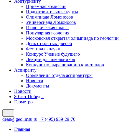
Абитуриенту
Приемная комиссия
Подготовительные курсы
Олимпиада Ломоносов
Универсиада Ломоносов
Геологическая школа
Популярная геология
Московская открытая олимпиада по геологии
День открытых дверей
Фестиваль науки
Конкурс Ученые будущего
Лекции для школьников
Конкурс по выращиванию кристаллов
Аспиранту
Объявления отдела аспирантуры
Новости
Документы
Новости
80 лет Победы
Геометро
dean@geol.msu.ru
+7 (495) 939-29-70
Главная