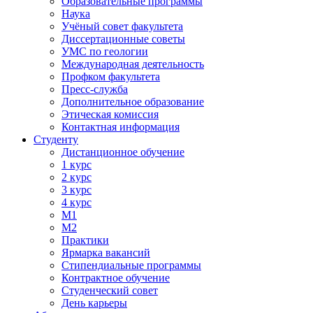
Образовательные программы
Наука
Учёный совет факультета
Диссертационные советы
УМС по геологии
Международная деятельность
Профком факультета
Пресс-служба
Дополнительное образование
Этическая комиссия
Контактная информация
Студенту
Дистанционное обучение
1 курс
2 курс
3 курс
4 курс
М1
М2
Практики
Ярмарка вакансий
Стипендиальные программы
Контрактное обучение
Студенческий совет
День карьеры